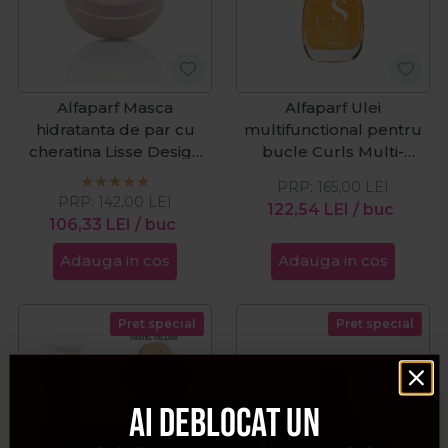
Alfaparf Masca
Alfaparf Ulei
hidratanta de par cu
multifunctional pentru
cheratina Lisse Design
bucle Curls Multi-
Keratin Therapy 200ml
Benefit Oil 100ml
PRP:
165,00
LEI
PRP:
142,00
LEI
122,54
LEI
/ buc
106,33
LEI
/ buc
Adauga in cos
Adauga in cos
Pret special
Pret special
Ai deblocat un