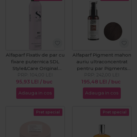
Alfaparf Fixativ de par cu
Alfaparf Pigment mahon
fixare puternica SDL
auriu ultraconcentrat
Style&Care Original
pentru par Pigments
PRP:
300ml
104,00
LEI
Golden Mahogany 90ml
PRP:
242,00
LEI
95,93
LEI
/ buc
195,48
LEI
/ buc
Adauga in cos
Adauga in cos
Pret special
Pret special