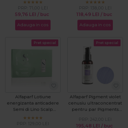
PRP:
71,00
LEI
PRP:
138,00
LEI
59,76
LEI
/ buc
118,49
LEI
/ buc
Adauga in cos
Adauga in cos
Pret special
Pret special
Alfaparf Lotiune
Alfaparf Pigment violet
energizanta anticadere
cenusiu ultraconcentrat
Semi di Lino Scalp
pentru par Pigments
Renew Energizing
Violet Ash 90ml
PRP:
242,00
LEI
12x10ml
PRP:
129,00
LEI
195,48
LEI
/ buc