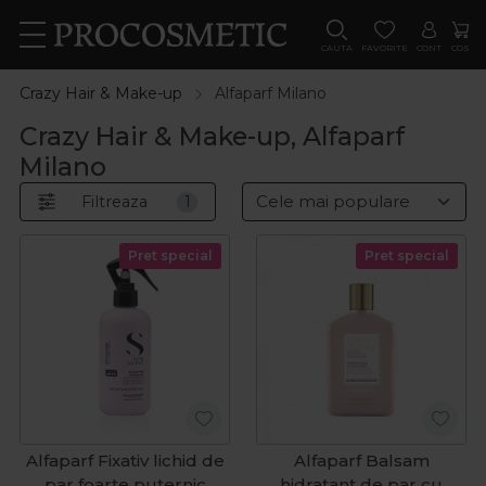
CAUTA
FAVORITE
CONT
COS
Crazy Hair & Make-up
Alfaparf Milano
Crazy Hair & Make-up, Alfaparf
Milano
Filtreaza
1
Pret special
Pret special
Alfaparf Fixativ lichid de
Alfaparf Balsam
par foarte puternic
hidratant de par cu