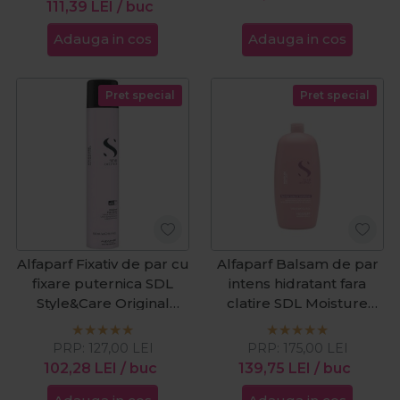
111,39
LEI
/ buc
Adauga in cos
Adauga in cos
Pret special
Pret special
Alfaparf Fixativ de par cu
Alfaparf Balsam de par
fixare puternica SDL
intens hidratant fara
Style&Care Original
clatire SDL Moisture
500ml
Nutritive 1000ml
PRP:
127,00
LEI
PRP:
175,00
LEI
102,28
LEI
/ buc
139,75
LEI
/ buc