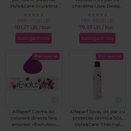
Style&Care Sculpting
cheratina Lisse Design
250ml
Keratin Therapy 250ml
PRP:
117,00
LEI
PRP:
102,00
LEI
101,27
LEI
/ buc
79,03
LEI
/ buc
Adauga in cos
Adauga in cos
Pret special
Pret special
Alfaparf Crema de
Alfaparf Spray de par cu
colorare directa fara
protectie termica SDL
amoniac rEvolution
Style&Care Thermal
Magenta 90ml
Protector 300ml