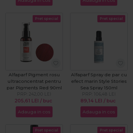
Adauga in cos
Adauga in cos
Pret special
Pret special
Alfaparf Pigment rosu
Alfaparf Spray de par cu
ultraconcentrat pentru
efect marin Style Stories
par Pigments Red 90ml
Sea Spray 150ml
PRP:
242,00
LEI
PRP:
106,48
LEI
205,61
LEI
/ buc
89,14
LEI
/ buc
Adauga in cos
Adauga in cos
Pret special
Pret special