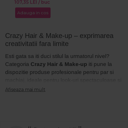
107,35
Pomade 90ml
LEI
/ buc
Adauga in cos
Crazy Hair & Make-up – exprimarea
creativitatii fara limite
Esti gata sa iti duci stilul la urmatorul nivel?
Categoria
Crazy Hair & Make-up
iti pune la
dispozitie produse profesionale pentru par si
machiaj, ideale pentru look-uri spectaculoase si
personalizate. Aici vei gasi atat
spray-uri si
Afiseaza mai mult
vopsele temporare pentru par
, cat si
produse
de make-up profesionale
, create pentru a-ti
evidentia unicitatea in orice context – fie ca este
vorba de un festival, un show sau un machiaj