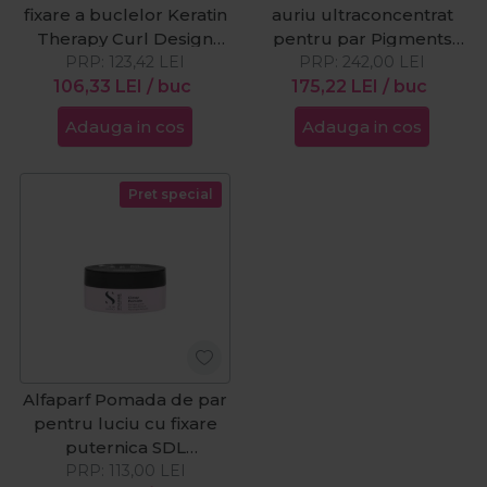
fixare a buclelor Keratin
auriu ultraconcentrat
Therapy Curl Design
pentru par Pigments
Move Fixer 1000ml
PRP:
123,42
LEI
Golden Violet 90ml
PRP:
242,00
LEI
106,33
LEI
/ buc
175,22
LEI
/ buc
Adauga in cos
Adauga in cos
Pret special
Alfaparf Pomada de par
pentru luciu cu fixare
puternica SDL
Style&Care Glossy
PRP:
113,00
LEI