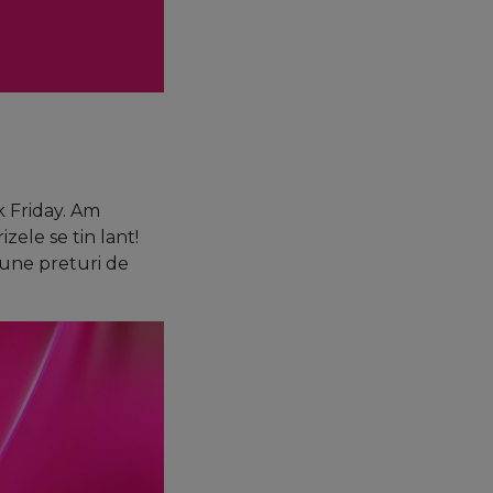
k Friday. Am
zele se tin lant!
 bune preturi de