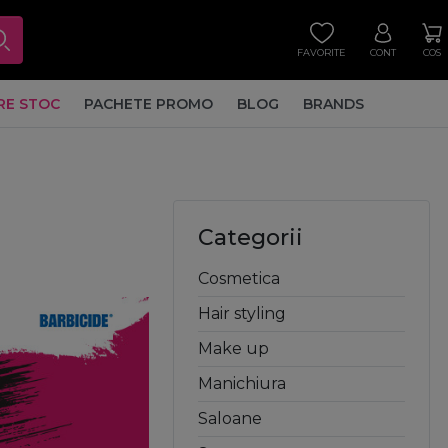
FAVORITE
CONT
COS
RE STOC
PACHETE PROMO
BLOG
BRANDS
Categorii
Cosmetica
Hair styling
Make up
Manichiura
Saloane