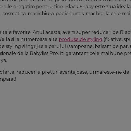
e le pregatim pentru tine. Black Friday este ziua ideala i
, cosmetica, manichiura-pedichiura si machiaj, la cele ma
tale favorite. Anul acesta, avem super reduceri de Black
ella si la numeroase alte
produse de styling
(fixative, s
 styling si ingrijire a parului (sampoane, balsam de par, 
sionale de la Babyliss Pro. Iti garantam cele mai bune pret
uya.
 oferte, reduceri si preturi avantajoase, urmareste-ne de
mparat!