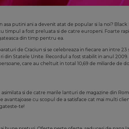
n asa putini ani a devenit atat de popular si la noi? Black 
 timpul a fost preluata si de catre europeni. Foarte rapi
gateasca din timp pentru ea.
aturi de Craciun si se celebreaza in fiecare an intre 23 
din Statele Unite. Recordul a fost stabilit in anul 2009. 
rsoane, care au cheltuit in total 10,69 de miliarde de dol
asimilata si de catre marile lanturi de magazine din Roman
te avantajoase cu scopul de a satisface cat mai multi clien
gateste-te!
ai bune preturi. Oferte peste oferte, reduceri de pana l