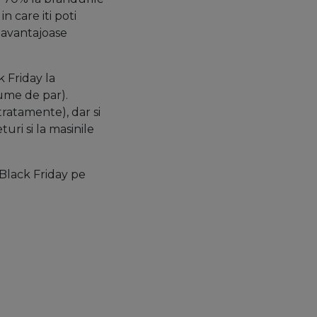
n care iti poti
i avantajoase
 Friday la
pume de par).
tratamente), dar si
uri si la masinile
 Black Friday pe