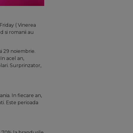
Friday ( Vinerea
d si romanii au
si 29 noiembrie.
In acel an,
ari. Surprinzator,
ia. In fiecare an,
ti. Este perioada
a 70% la brandurile