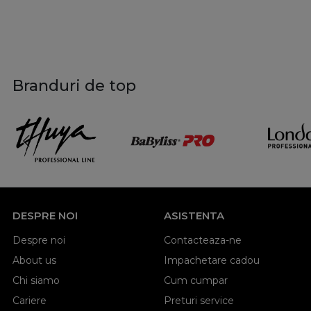
Branduri de top
DESPRE NOI
ASISTENTA
Despre noi
Contacteaza-ne
About us
Impachetare cadou
Chi siamo
Cum cumpar
Cariere
Preturi service