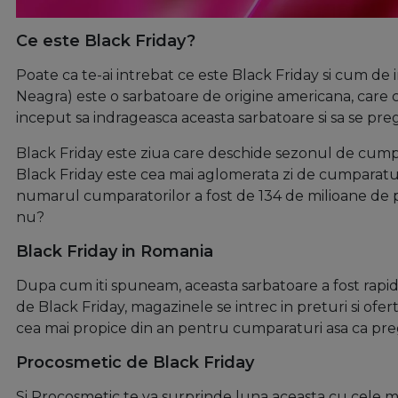
Ce este Black Friday?
Poate ca te-ai intrebat ce este Black Friday si cum de i
Neagra) este o sarbatoare de origine americana, care cu
inceput sa indrageasca aceasta sarbatoare si sa se pre
Black Friday este ziua care deschide sezonul de cumpar
Black Friday este cea mai aglomerata zi de cumparaturi 
numarul cumparatorilor a fost de 134 de milioane de pe
nu?
Black Friday in Romania
Dupa cum iti spuneam, aceasta sarbatoare a fost rapid 
de Black Friday, magazinele se intrec in preturi si ofer
cea mai propice din an pentru cumparaturi asa ca pre
Procosmetic de Black Friday
Si Procosmetic te va surprinde luna aceasta cu cele m