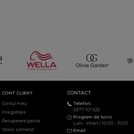
CONT CLIENT
CONTACT
Telefon:
Contul meu
0377 101 525
Inregistrare
Program de lucru:
Recuperare parola
Luni - Vineri / 10:00 - 15:00
Istoric comenzi
Email: