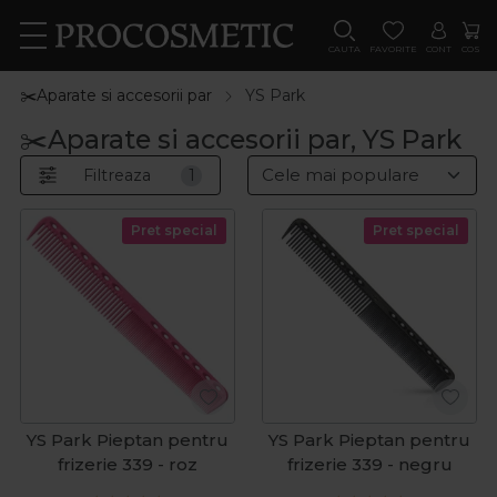
CAUTA
FAVORITE
CONT
COS
✂️Aparate si accesorii par
YS Park
✂️Aparate si accesorii par, YS Park
Filtreaza
1
Pret special
Pret special
YS Park Pieptan pentru
YS Park Pieptan pentru
frizerie 339 - roz
frizerie 339 - negru