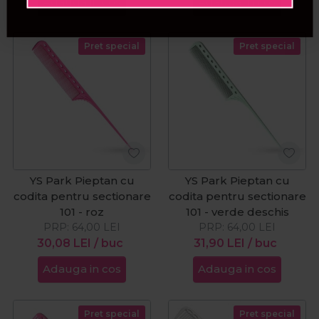
Adauga in cos
Adauga in cos
Pret special
Pret special
YS Park Pieptan cu
YS Park Pieptan cu
codita pentru sectionare
codita pentru sectionare
101 - roz
101 - verde deschis
PRP:
64,00
LEI
PRP:
64,00
LEI
30,08
LEI
/ buc
31,90
LEI
/ buc
Adauga in cos
Adauga in cos
Pret special
Pret special