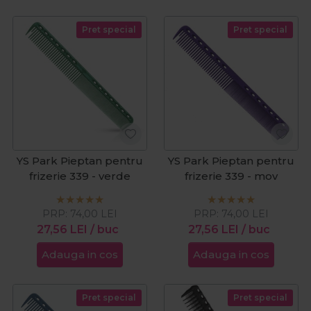
Pret special
Pret special
YS Park Pieptan pentru
YS Park Pieptan pentru
frizerie 339 - verde
frizerie 339 - mov
PRP:
74,00
LEI
PRP:
74,00
LEI
27,56
LEI
/ buc
27,56
LEI
/ buc
Adauga in cos
Adauga in cos
Pret special
Pret special