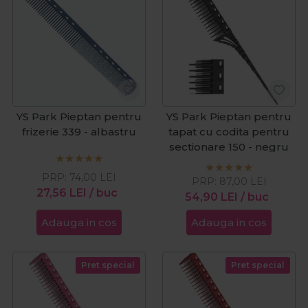
YS Park Pieptan pentru
YS Park Pieptan pentru
frizerie 339 - albastru
tapat cu codita pentru
sectionare 150 - negru
PRP:
74,00
LEI
PRP:
87,00
LEI
27,56
LEI
/ buc
54,90
LEI
/ buc
Adauga in cos
Adauga in cos
Pret special
Pret special