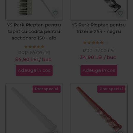
YS Park Pieptan pentru
YS Park Pieptan pentru
tapat cu codita pentru
frizerie 254 - negru
sectionare 150 - alb
PRP:
77,00
LEI
PRP:
87,00
LEI
34,90
LEI
/ buc
54,90
LEI
/ buc
Adauga in cos
Adauga in cos
Pret special
Pret special