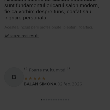
sunt fundamentul oricarui salon modern,
fie ca vorbim despre tuns, coafat sau
ingrijire personala.
Acestea includ perii profesionale, piepteni, foarfeci,
pelerine si aparate esentiale, gandite pentru a oferi
Afiseaza mai mult
precizie si confort. In combinatie cu un aparat de coafat
performant, poti transforma fiecare look intr-o opera de
arta, oferind clientilor tai rezultate impecabile si experiente
premium la fiecare vizita.
Masina de tuns profesionala frizerie –
Recomand
performanta si precizie in mainile tale
S
O masina de tuns profesionala frizerie este esentiala
Stanciu Aura Andreea
02 apr. 2025
pentru orice barber sau hairstylist care isi doreste control
total si finisaje perfecte. Modelele moderne sunt dotate cu
lame din otel inoxidabil, motoare puternice si design
ergonomic, oferind performanta constanta chiar si in