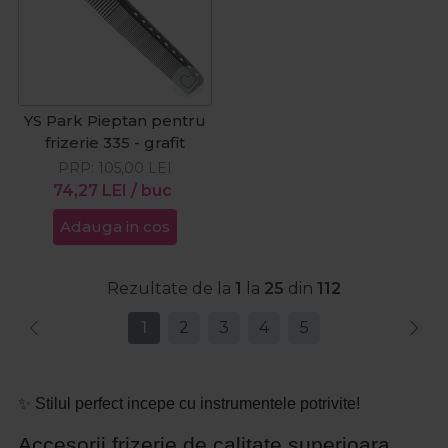
YS Park Pieptan pentru
frizerie 335 - grafit
PRP:
105,00
LEI
74,27
LEI
/ buc
Adauga in cos
Rezultate de la
1
la
25
din
112
1
2
3
4
5
✨ Stilul perfect incepe cu instrumentele potrivite!
Accesorii frizerie de calitate superioara