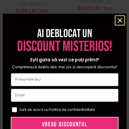
PRP:
88,83
LEI
PRP:
64,00
LEI
69,90
LEI
/ buc
31,90
LEI
/ buc
Adauga in cos
Adauga in cos
Ai deblocat un
Pret special
Pret special
discount misterios!
Ești gata să vezi ce poți primi?
Completează datele tale mai jos și descoperă discountul!
YS Park Pieptan cu
YS Park Pieptan pentru
codita pentru sectionare
frizerie cu codita pentru
101 - negru
sectionare 105 - rosu
Sunt de acord cu Politica de confidentialitate
PRP:
64,00
LEI
PRP:
64,00
LEI
31,90
LEI
/ buc
31,90
LEI
/ buc
VREAU DISCOUNTUL