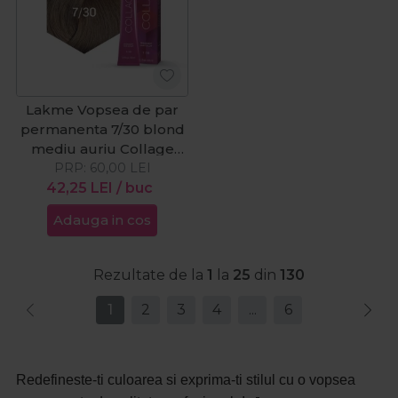
Lakme Vopsea de par
permanenta 7/30 blond
mediu auriu Collage
PRP:
60ml
60,00
LEI
42,25
LEI
/ buc
Adauga in cos
Rezultate de la
1
la
25
din
130
1
2
3
4
...
6
Redefineste-ti culoarea si exprima-ti stilul cu o vopsea