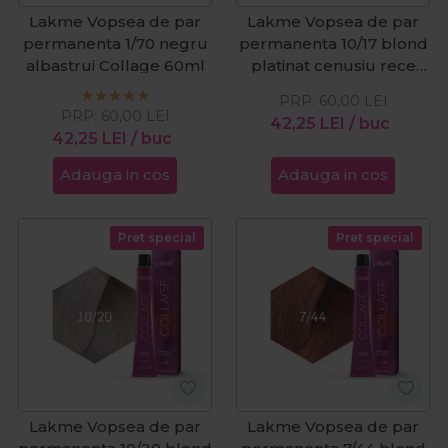
Lakme Vopsea de par
Lakme Vopsea de par
permanenta 1/70 negru
permanenta 10/17 blond
albastrui Collage 60ml
platinat cenusiu rece
Collage 60ml
PRP:
60,00
LEI
PRP:
60,00
LEI
42,25
LEI
/ buc
42,25
LEI
/ buc
Adauga in cos
Adauga in cos
Pret special
Pret special
Lakme Vopsea de par
Lakme Vopsea de par