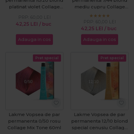
permanenta 10/20 blond
permanenta 7/44 blond
platinat violet Collage
mediu cupru Collage
60ml
60ml
PRP:
60,00
LEI
PRP:
60,00
LEI
42,25
LEI
/ buc
42,25
LEI
/ buc
Adauga in cos
Adauga in cos
Pret special
Pret special
Lakme Vopsea de par
Lakme Vopsea de par
permanenta 0/50 rosu
permanenta 12/10 blond
Collage Mix Tone 60ml
special cenusiu Collage