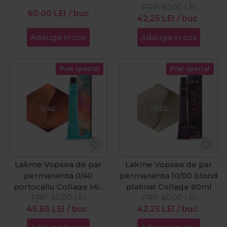
Clair 60ml
PRP:
60ml
60,00
LEI
60,00
LEI
/ buc
42,25
LEI
/ buc
Adauga in cos
Adauga in cos
Pret special
Pret special
Lakme Vopsea de par
Lakme Vopsea de par
permanenta 0/40
permanenta 10/00 blond
portocaliu Collage Mix
platinat Collage 60ml
PRP:
Tone 60ml
60,00
LEI
PRP:
60,00
LEI
45,65
LEI
/ buc
42,25
LEI
/ buc