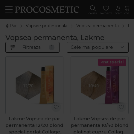
CAUTA
FAVORITE
CONT
COS
🧴Par
Vopsire profesionala
Vopsea permanenta
La
Vopsea permanenta, Lakme
Filtreaza
1
Pret special
Lakme Vopsea de par
Lakme Vopsea de par
permanenta 12/20 blond
permanenta 10/40 blond
special perlat Collage
platinat cupru Collage