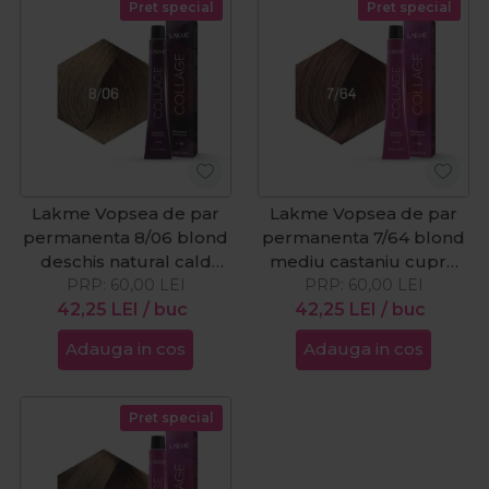
Pret special
Pret special
Lakme Vopsea de par
Lakme Vopsea de par
permanenta 8/06 blond
permanenta 7/64 blond
deschis natural cald
mediu castaniu cupru
PRP:
Collage 60ml
60,00
LEI
PRP:
Collage 60ml
60,00
LEI
42,25
LEI
/ buc
42,25
LEI
/ buc
Adauga in cos
Adauga in cos
Pret special