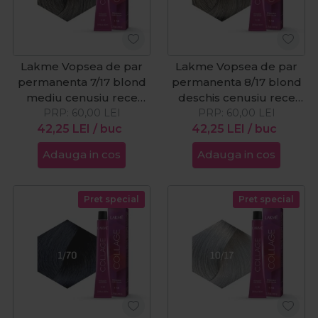
Lakme Vopsea de par
Lakme Vopsea de par
permanenta 7/17 blond
permanenta 8/17 blond
mediu cenusiu rece
deschis cenusiu rece
PRP:
Collage 60ml
60,00
LEI
PRP:
Collage 60ml
60,00
LEI
42,25
LEI
/ buc
42,25
LEI
/ buc
Adauga in cos
Adauga in cos
Pret special
Pret special