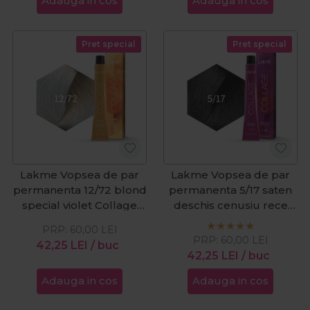
Adauga in cos
Adauga in cos
Pret special
Pret special
Lakme Vopsea de par
Lakme Vopsea de par
permanenta 12/72 blond
permanenta 5/17 saten
special violet Collage
deschis cenusiu rece
Clair 60ml
Collage 60ml
PRP:
60,00
LEI
PRP:
60,00
LEI
42,25
LEI
/ buc
42,25
LEI
/ buc
Adauga in cos
Adauga in cos