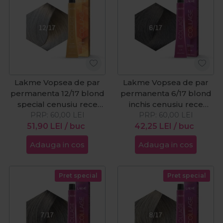
Lakme Vopsea de par
Lakme Vopsea de par
permanenta 12/17 blond
permanenta 6/17 blond
special cenusiu rece
inchis cenusiu rece
Collage Clair 60ml
PRP:
60,00
LEI
PRP:
Collage 60ml
60,00
LEI
51,90
LEI
/ buc
42,25
LEI
/ buc
Adauga in cos
Adauga in cos
Pret special
Pret special