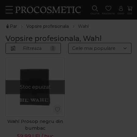
CAUTA
FAVORITE
CONT
COS
🧴Par
Vopsire profesionala
Wahl
Vopsire profesionala, Wahl
Filtreaza
1
Stoc epuizat
Wahl Prosop negru din
bumbac
59,99
LEI
/ buc