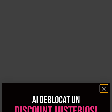
Alege
vopsea permanenta de par
pentru o culoare intensa
si de durata, cu acoperire completa a firelor albe si o
paleta variata de nuante. Produsele din aceasta gama
ofera rezultate profesionale, lasand parul stralucitor si
rezistent.
Vopsea semipermanenta de par – flexibilitate
si expresivitate
Daca iti doresti sa experimentezi fara un angajament pe
termen lung,
vopsea semipermanenta de par
este solutia
ideala. Perfecta pentru nuante vibrante sau pentru
reimprospatarea culorii actuale, aceasta vopsea se
estompeaza treptat, oferindu-ti libertatea de a incerca
look-uri noi.
Oxidant par – aliatul perfect pentru colorare
Ai deblocat un
Orice proces de vopsire necesita un
oxidant par
potrivit,
discount misterios!
pentru a activa pigmentii si a obtine intensitatea dorita.