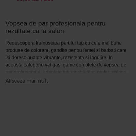
Vopsea de par profesionala pentru
rezultate ca la salon
Redescopera frumusetea parului tau cu cele mai bune
produse de colorare, gandite pentru femei si barbati care
isi doresc nuante vibrante, rezistenta si ingrijire. In
aceasta categorie vei gasi game complete de vopsea de
par profesionala, adaptate tuturor stilurilor, preferintelor si
tipurilor de par, de la branduri recunoscute precum
Afiseaza mai mult
Alfaparf Milano, Cotril, Crazy Color, Cupio, Fanola,
Lakme, Londa Professional, Nika, NishMan, Ronney
Professional, Schwarzkopf Professional, The Shave
Factory, Wella Professionals
si multe altele.
Vopsea permanenta de par – pentru o
schimbare de lunga durata