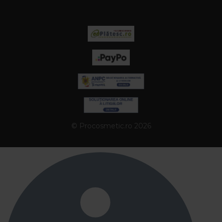
In plus, formulele sunt create pentru a proteja structura
firului de par si pentru a mentine stralucirea naturala, fiind
alegerea ideala atat pentru femei, cat si pentru barbati.
Cum aleg corect o vopsea permanenta de
par?
O vopsea permanenta de par este potrivita atunci cand
doresti o schimbare de lunga durata si acoperire completa
a firelor albe. Alege nuanta in functie de tonul pielii si tipul
de par, tinand cont ca aceasta rezista mult mai bine in timp
© Procosmetic.ro 2026
decat alte variante de colorare.
Care este diferenta dintre o vopsea
semipermanenta de par si una permanenta?
O vopsea semipermanenta de par are o formula mai
blanda, fara amoniac, si se estompeaza dupa cateva
spalari, fiind ideala pentru testarea unor nuante noi sau
reimprospatarea culorii actuale. Vopseaua permanenta