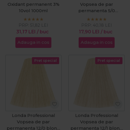
Oxidant permanent 3%
Vopsea de par
10vol 1000ml
permanenta 5/0
castaniu deschis 60ml
PRP:
51,82
LEI
PRP:
40,18
LEI
31,17
LEI
/ buc
17,90
LEI
/ buc
Adauga in cos
Adauga in cos
Pret special
Pret special
Londa Professional
Londa Professional
Vopsea de par
Vopsea de par
permanenta 12/0 blond
permanenta 12/1 blond