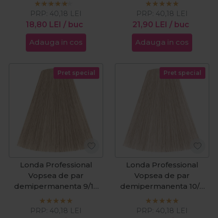
60ml
PRP:
40,18
LEI
PRP:
40,18
LEI
18,80
LEI
/ buc
21,90
LEI
/ buc
Adauga in cos
Adauga in cos
Pret special
Pret special
Londa Professional
Londa Professional
Vopsea de par
Vopsea de par
demipermanenta 9/16
demipermanenta 10/6
blond luminos cenusiu
blond solar violet 60ml
violet 60ml
PRP:
40,18
LEI
PRP:
40,18
LEI