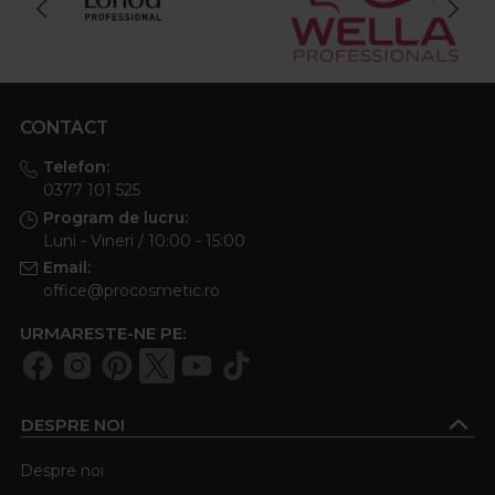
estompeaza treptat, oferindu-ti libertatea de a incerca
look-uri noi.
Oxidant par – aliatul perfect pentru colorare
CONTACT
Orice proces de vopsire necesita un
oxidant par
potrivit,
pentru a activa pigmentii si a obtine intensitatea dorita.
Telefon:
0377 101 525
Disponibil in mai multe concentratii, oxidantul ajuta la
Program de lucru:
personalizarea rezultatelor si protejarea structurii firului de
Luni - Vineri / 10:00 - 15:00
par.
Email:
Vopsea directa – culoare intensa fara
office@procosmetic.ro
compromis
URMARESTE-NE PE:
Pentru un efect wow imediat,
vopsea directa
este
alegerea perfecta. Usor de aplicat, fara amoniac si cu
pigmenti puternici, acest tip de colorare iti ofera libertatea
DESPRE NOI
de a crea look-uri creative si indraznete.
Despre noi
Spray pentru colorarea parului – rapid si