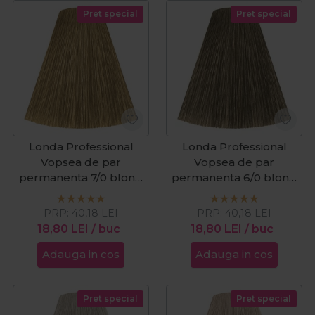
Pret special
Pret special
Londa Professional
Londa Professional
Vopsea de par
Vopsea de par
permanenta 7/0 blond
permanenta 6/0 blond
mediu 60ml
inchis 60ml
PRP:
40,18
LEI
PRP:
40,18
LEI
18,80
LEI
/ buc
18,80
LEI
/ buc
Adauga in cos
Adauga in cos
Pret special
Pret special