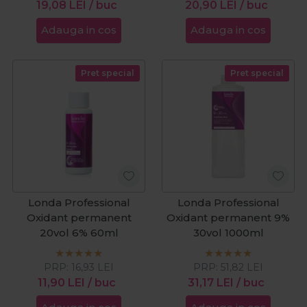
19,08
LEI
/ buc
20,90
LEI
/ buc
Adauga in cos
Adauga in cos
Pret special
Pret special
Londa Professional
Londa Professional
Oxidant permanent
Oxidant permanent 9%
20vol 6% 60ml
30vol 1000ml
PRP:
16,93
LEI
PRP:
51,82
LEI
11,90
LEI
/ buc
31,17
LEI
/ buc