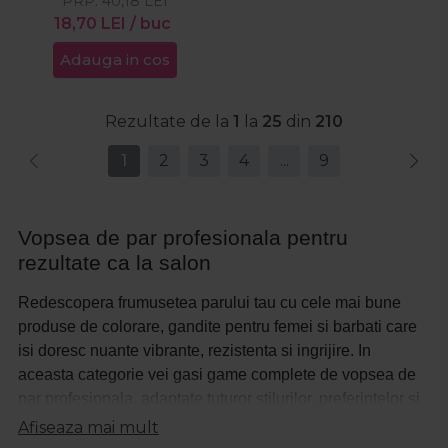
PRP:
40,18
LEI
18,70
LEI
/ buc
Adauga in cos
Rezultate de la
1
la
25
din
210
1
2
3
4
...
9
Vopsea de par profesionala pentru
rezultate ca la salon
Redescopera frumusetea parului tau cu cele mai bune
produse de colorare, gandite pentru femei si barbati care
isi doresc nuante vibrante, rezistenta si ingrijire. In
aceasta categorie vei gasi game complete de vopsea de
par profesionala, adaptate tuturor stilurilor, preferintelor si
tipurilor de par, de la branduri recunoscute precum
Afiseaza mai mult
Alfaparf Milano, Cotril, Crazy Color, Cupio, Fanola,