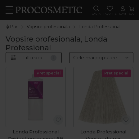
CAUTA
FAVORITE
CONT
COS
🧴Par
Vopsire profesionala
Londa Professional
Vopsire profesionala, Londa
Professional
Filtreaza
1
Pret special
Pret special
Londa Professional
Londa Professional
Oxidant permanent 6%
Vopsea de par