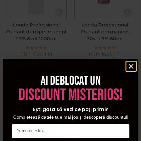
Londa Professional
Londa Professional
Oxidant demipermanent
Oxidant permanent
1.9% 6vol 1000ml
30vol 9% 60ml
PRP:
51,82
LEI
PRP:
16,93
LEI
31,17
LEI
/ buc
12,13
LEI
/ buc
Adauga in cos
Adauga in cos
Ai deblocat un
discount misterios!
Pret special
Pret special
Ești gata să vezi ce poți primi?
Completează datele tale mai jos și descoperă discountul!