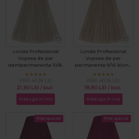
Londa Professional
Londa Professional
Vopsea de par
Vopsea de par
demipermanenta 10/81
permanenta 9/16 blond
blond solar perlat
luminos cenusiu violet
cenusiu 60ml
60ml
PRP:
40,18
LEI
PRP:
40,18
LEI
21,90
LEI
/ buc
18,80
LEI
/ buc
Adauga in cos
Adauga in cos
Pret special
Pret special