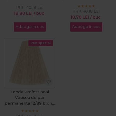
special 60ml
special cenusiu 60ml
PRP:
40,18
LEI
PRP:
40,18
LEI
18,80
LEI
/ buc
18,70
LEI
/ buc
Adauga in cos
Adauga in cos
Pret special
Londa Professional
Vopsea de par
permanenta 12/89 blond
special perlat cendre
60ml