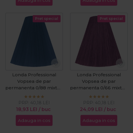
Adauga in cos
Adauga in cos
Pret special
Pret special
Londa Professional
Londa Professional
Vopsea de par
Vopsea de par
permanenta 0/88 mixton
permanenta 0/66 mixton
albastru perlat 60ml
violet intens 60ml
PRP:
40,18
LEI
PRP:
40,18
LEI
18,93
LEI
/ buc
24,09
LEI
/ buc
Adauga in cos
Adauga in cos