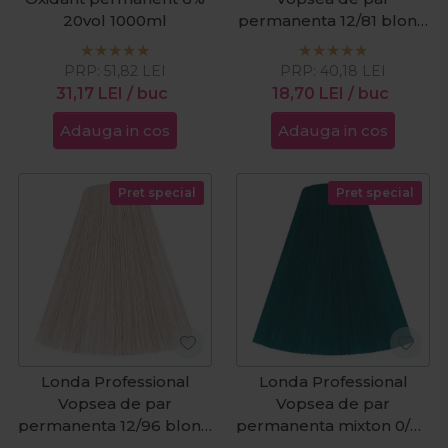
20vol 1000ml
permanenta 12/81 blond
special perlat cenusiu
60ml
PRP:
51,82
LEI
PRP:
40,18
LEI
31,17
LEI
/ buc
18,70
LEI
/ buc
Adauga in cos
Adauga in cos
Pret special
Pret special
Londa Professional
Londa Professional
Vopsea de par
Vopsea de par
permanenta 12/96 blond
permanenta mixton 0/28
special albastru violet
verde petrol 60ml