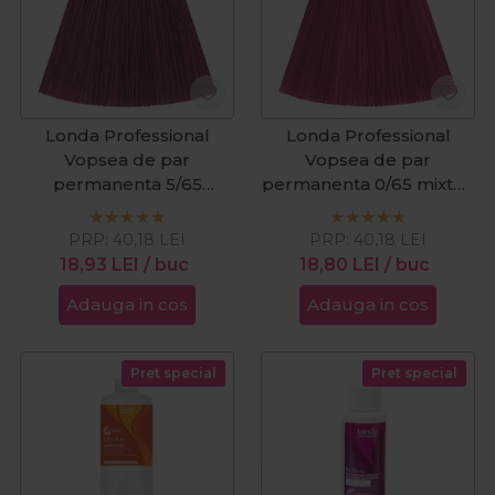
Londa Professional
Londa Professional
Vopsea de par
Vopsea de par
permanenta 5/65
permanenta 0/65 mixton
castaniu deschis violet
roz violet 60ml
rosu 60ml
PRP:
40,18
LEI
PRP:
40,18
LEI
18,93
LEI
/ buc
18,80
LEI
/ buc
Adauga in cos
Adauga in cos
Pret special
Pret special