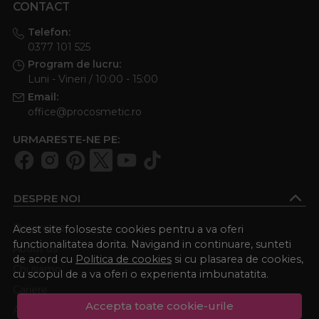
CONTACT
Telefon:
0377 101 525
Program de lucru:
Luni - Vineri / 10:00 - 15:00
Email:
office@procosmetic.ro
URMARESTE-NE PE:
DESPRE NOI
Despre noi
Acest site foloseste cookies pentru a va oferi
functionalitatea dorita. Navigand in continuare, sunteti
About us
de acord cu
Politica de cookies
si cu plasarea de cookies,
Chi siamo
cu scopul de a va oferi o experienta imbunatatita.
Cariere
Accepta toate cookie-urile
Academia Procosmetic