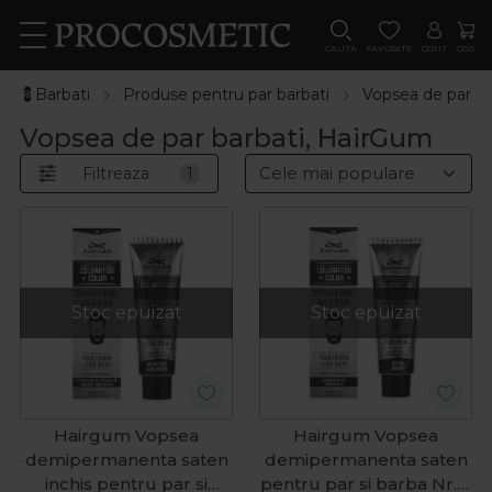
CAUTA
FAVORITE
CONT
COS
💈Barbati
Produse pentru par barbati
Vopsea de par ba
Vopsea de par barbati, HairGum
Filtreaza
1
Stoc epuizat
Stoc epuizat
Hairgum Vopsea
Hairgum Vopsea
demipermanenta saten
demipermanenta saten
inchis pentru par si
pentru par si barba Nr. 4