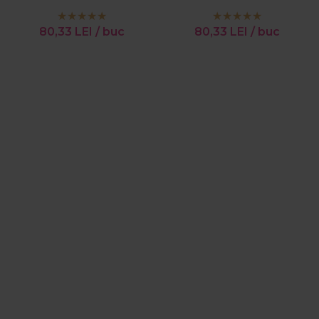
barba Nr. 3 Dark Brown
Brown 60g
60g
80,33
LEI
/ buc
80,33
LEI
/ buc