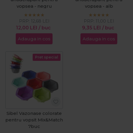
vopsea - negru
vopsea - alb
PRP:
12,68
LEI
PRP:
11,00
LEI
12,00
LEI
/ buc
9,35
LEI
/ buc
Adauga in cos
Adauga in cos
Pret special
Sibel Vazonase colorate
pentru vopsit Mix&Match
7buc