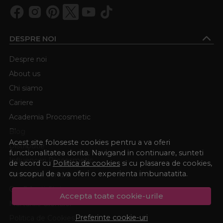
DESPRE NOI
Despre noi
About us
Chi siamo
Cariere
Academia Procosmetic
Blog
Acest site foloseste cookies pentru a va oferi
Distributie
functionalitatea dorita. Navigand in continuare, sunteti
Influenceri Procosmetic
de acord cu
Politica de cookies
si cu plasarea de cookies,
cu scopul de a va oferi o experienta imbunatatita.
Termeni si conditii
Confidentialitate
Accepta toate cookie-urile
Marturiile clientilor
Preferinte cookie-uri
Politica de Cookies