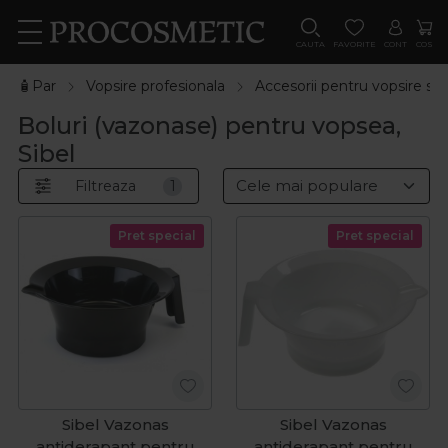
CAUTA
FAVORITE
CONT
COS
🧴Par
Vopsire profesionala
Accesorii pentru vopsire si 
Boluri (vazonase) pentru vopsea,
Sibel
Filtreaza
1
Pret special
Pret special
Sibel Vazonas
Sibel Vazonas
antiderapant pentru
antiderapant pentru