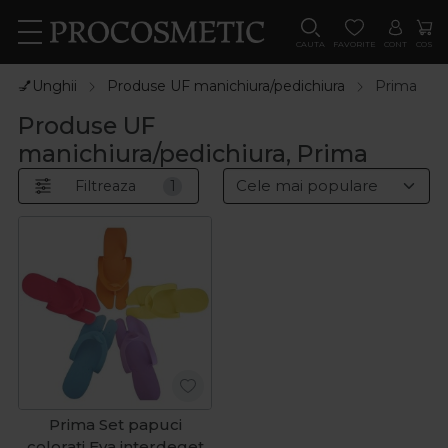
CAUTA
FAVORITE
CONT
COS
💅Unghii
Produse UF manichiura/pedichiura
Prima
Produse UF
manichiura/pedichiura, Prima
Filtreaza
1
Prima Set papuci
colorati Eva interdeget