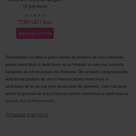
12 perechi
17,80
LEI
/ buc
Adauga in cos
Procosmetic va ofera o gama variata de produse de unica folosinta
pentru manichiura si pedichiura ce se folosesc in cele mai renumite
saloanele de infrumusetare din Romania. Din aceasta categorie puteti
achizitiona produse de unica folosinta pentru manichiura si
pedichiura de la cei mai mari producatori din domeniu. Cele mai bune
preturi la produse de unica folosinta pentru manichiura si pedichiura le
gasesti doar la Procosmetic.
La fiecare produs din categoria produse de unica folosinta pentru
Afiseaza mai mult
manichiura si pedichiura vei gasi o descriere detaliata astfel incat sa
stii intotdeauna ce produs achizitionezi.