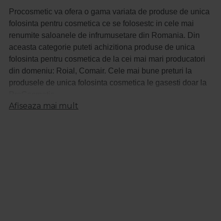
Procosmetic va ofera o gama variata de produse de unica
folosinta pentru cosmetica ce se folosestc in cele mai
renumite saloanele de infrumusetare din Romania. Din
aceasta categorie puteti achizitiona produse de unica
folosinta pentru cosmetica de la cei mai mari producatori
din domeniu: Roial, Comair. Cele mai bune preturi la
produsele de unica folosinta cosmetica le gasesti doar la
ProCosmetic.
Afiseaza mai mult
La fiecare produs din categoria unica folosinta
cosmetica vei gasi o descriere detaliata astfel incat sa stii
intotdeauna ce produs achizitionezi.
La fiecare produs achizitionat din categoria produse de
unica folosinta cosmetica beneficiezi de garantia calitatii.