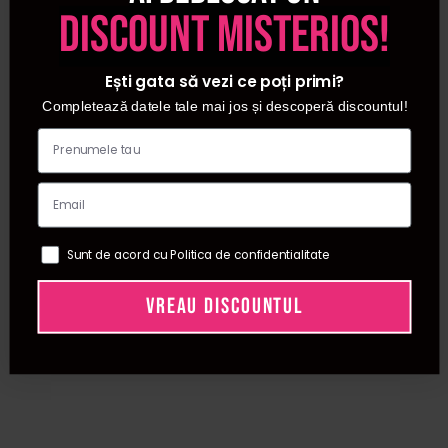
discount misterios!
produsele necesare in realizarea acestora.
Va punem la dispozitie produse profesionale pentru
ingrijirea unghiilor, dar si tot ce tine de domeniul acesta.
Ești gata să vezi ce poți primi?
Fie ca vorbim despre unghii cu gel, cu oja
Completează datele tale mai jos și descoperă discountul!
semipermanenta sau cu oja traditionala pe
www.procosmetic.ro gasesti tot ce ai nevoie. Produsele
profesionale furnizate de Procosmetic sunt intalnite in
saloanele renumite din tara, sunt produse de top care
indeplinesc gusturile cele mai exigente.
Sunt de acord cu Politica de confidentialitate
VREAU DISCOUNTUL