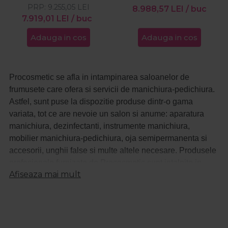
PRP:
9.255,05
LEI
8.988,57
LEI
/ buc
7.919,01
LEI
/ buc
Adauga in cos
Adauga in cos
Procosmetic se afla in intampinarea saloanelor de
frumusete care ofera si servicii de manichiura-pedichiura.
Astfel, sunt puse la dispozitie produse dintr-o gama
variata, tot ce are nevoie un salon si anume: aparatura
manichiura, dezinfectanti, instrumente manichiura,
mobilier manichiura-pedichiura, oja semipermanenta si
accesorii, unghii false si multe altele necesare. Produsele
profesionale furnizate de Procosmetic sunt intalnite in
Afiseaza mai mult
saloanele renumite din tara, sunt produse de top care
indeplinesc gusturile cele mai exigente.
Un kit de oja semipermanenta este iubit de femeile care
pun pret pe aspectul impecabil, care aleg sa se bucure de