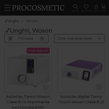
CAUTA
FAVORITE
CONT
COS
💅Unghii
Woson
💅Unghii, Woson
Filtreaza
1
Pret special
Autoclav Tanco Woson
Autoclav digital Tancy
Clasa B cu imprimanta
Touch Woson Clasa B 2l
incorporata 8 litri