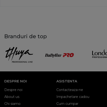
Branduri de top
DESPRE NOI
ASISTENTA
Despre noi
Contacteaza-ne
About us
Impachetare cadou
Chi siamo
Cum cumpar