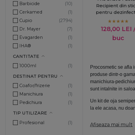
Barbicide
Recipient din sti
Cerkamed
pentru dezinfec
1180ml
Cupio
128,00
LEI
Dr. Mayer
buc
Evagarden
IHA®
Kiepe Professional
CANTITATE
Long Lashes
1000ml
Procosmetic se afla i
MCCM
produse dintr-o gama 
DESTINAT PENTRU
Micro Stop
manichiura-pedichiur
Coafor/frizerie
Nippes
sunt intalnite in sal
Manichiura
Novicide
Un kit de oja semiper
Pedichiura
OCC Switzerland
la ele acasa, nu doar
TIP UTILIZARE
Pinx
Produsele profesional
Prima
Profesional
Afiseaza mai mult
deci cliente multumit
Pro Echipamente
preturile cele mai bu