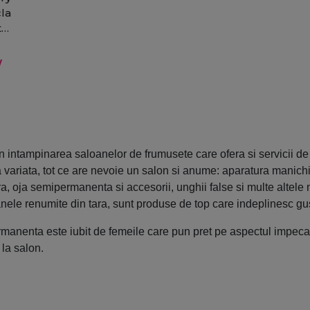
cla
tat
/
n intampinarea saloanelor de frumusete care ofera si servicii de 
variata, tot ce are nevoie un salon si anume: aparatura manichi
a, oja semipermanenta si accesorii, unghii false si multe altel
oanele renumite din tara, sunt produse de top care indeplinesc gu
manenta este iubit de femeile care pun pret pe aspectul impecab
 la salon.
e de manichiura si pedichiura, un gel de unghii de la o marca d
e care se intorc. Procosmetic furnizeaza produse de la cei mai 
ne.