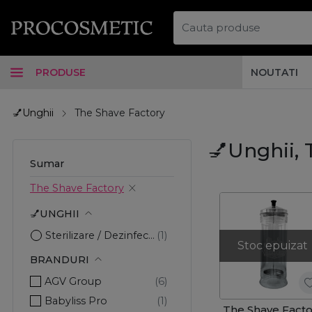
PRODUSE
NOUTATI
💅Unghii
The Shave Factory
💅Unghii, 
Sumar
The Shave Factory
💅UNGHII
Sterilizare / Dezinfectare
Stoc epuizat
BRANDURI
AGV Group
Babyliss Pro
The Shave Facto