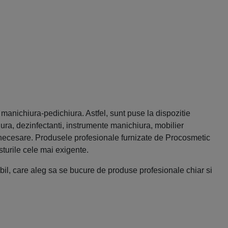
manichiura-pedichiura. Astfel, sunt puse la dispozitie
ura, dezinfectanti, instrumente manichiura, mobilier
e necesare. Produsele profesionale furnizate de Procosmetic
sturile cele mai exigente.
il, care aleg sa se bucure de produse profesionale chiar si
e renume inseamna implicit servicii de top ale salonului tau,
mari producatori din domeniu: Thuya, Cupio, Seche Vite la