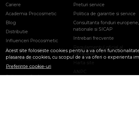
Cariere
Preturi service
Academia Procosmetic
Politica de garantie si service
Blog
Consultanta fonduri europene,
nationale si SICAP
Distributie
Intrebari frecvente
Influenceri Procosmetic
Regulamentul oficial al
Termeni si conditii
Acest site foloseste cookies pentru a va oferi functionalita
campaniei
plasarea de cookies, cu scopul de a va oferi o experienta i
Confidentialitate
Harta site
Preferinte cookie-uri
Marturiile clientilor
ANPC
Politica de Cookies
Solutionarea litigiilor