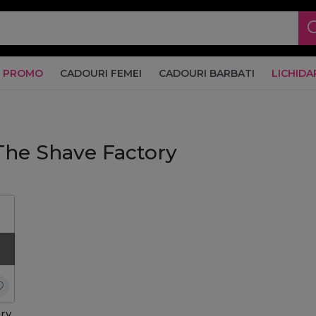
PROMO
CADOURI FEMEI
CADOURI BARBATI
LICHIDA
The Shave Factory
ry