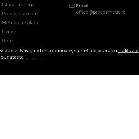
Istoric comenzi
Email:
office@procosmetic.ro
Produse favorite
Metode de plata
Livrare
Retur
Formular retur
tea dorita. Navigand in continuare, sunteti de acord cu
Politica 
mbunatatita.
Puncte de loialitate