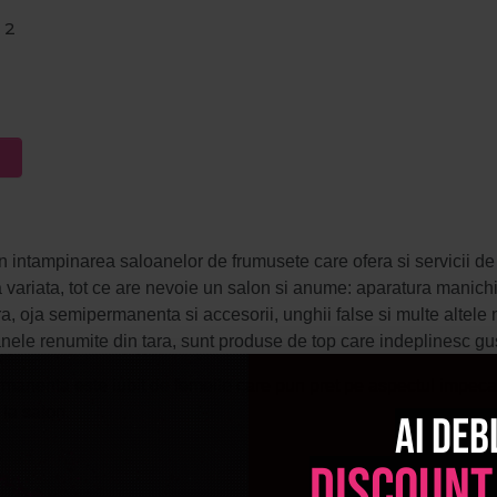
 2
n intampinarea saloanelor de frumusete care ofera si servicii de 
variata, tot ce are nevoie un salon si anume: aparatura manichi
a, oja semipermanenta si accesorii, unghii false si multe altel
oanele renumite din tara, sunt produse de top care indeplinesc gu
manenta este iubit de femeile care pun pret pe aspectul impecab
 la salon.
Ai deb
e de manichiura si pedichiura, un gel de unghii de la o marca d
discount
e care se intorc. Procosmetic furnizeaza produse de la cei mai 