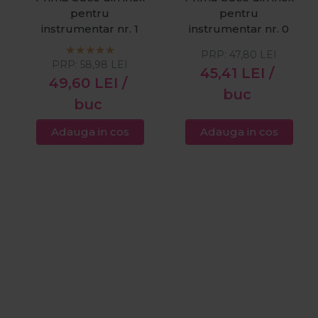
pentru
pentru
instrumentar nr. 1
instrumentar nr. 0
PRP:
47,80
LEI
PRP:
58,98
LEI
45,41
LEI
/
49,60
LEI
/
buc
buc
Adauga in cos
Adauga in cos