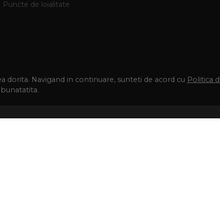
Puncte de loialitate
tea dorita. Navigand in continuare, sunteti de acord cu
Politica 
mbunatatita.