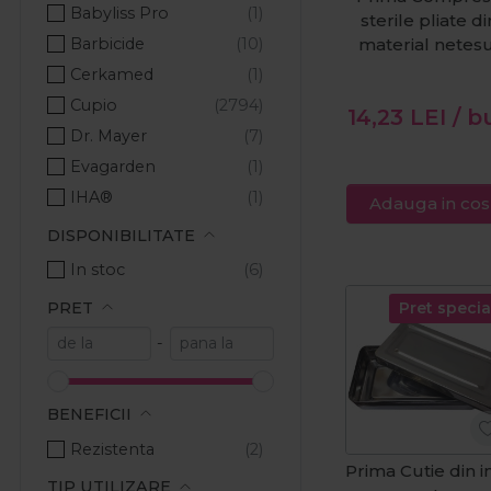
Babyliss Pro
sterile pliate di
Barbicide
material netes
100buc
Cerkamed
Cupio
14,23
LEI
/ b
Dr. Mayer
Evagarden
IHA®
Adauga in cos
Kiepe Professional
DISPONIBILITATE
Long Lashes
In stoc
MCCM
PRET
Pret specia
Micro Stop
-
Nippes
Novicide
OCC Switzerland
BENEFICII
Pinx
Rezistenta
Prima Cutie din i
Prima
TIP UTILIZARE