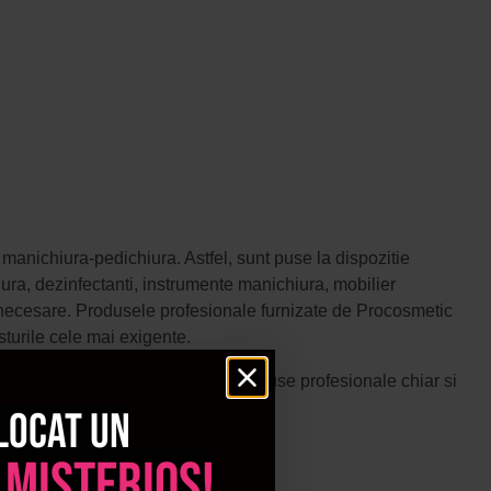
manichiura-pedichiura. Astfel, sunt puse la dispozitie
ura, dezinfectanti, instrumente manichiura, mobilier
e necesare. Produsele profesionale furnizate de Procosmetic
sturile cele mai exigente.
il, care aleg sa se bucure de produse profesionale chiar si
locat un
e renume inseamna implicit servicii de top ale salonului tau,
 misterios!
mari producatori din domeniu: Thuya, Cupio, Seche Vite la