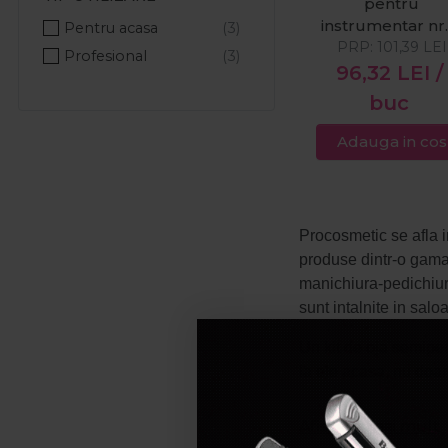
pentru
Pro Echipamente
instrumentar nr.
Pentru acasa
Procosmetic
PRP:
101,39
LEI
Profesional
Promed
96,32
LEI
/
Ribells
buc
RomDezimed Production
Adauga in cos
Ronney Professional
Schulke
Sibel
Procosmetic se afla i
Solanie
produse dintr-o gama 
Taifun
manichiura-pedichiur
The Shave Factory
sunt intalnite in sal
Thuya Professional
Un kit de oja semiper
Woson
la ele acasa, nu doar
Xanitalia
Produsele profesional
Afiseaza mai mult
deci cliente multumit