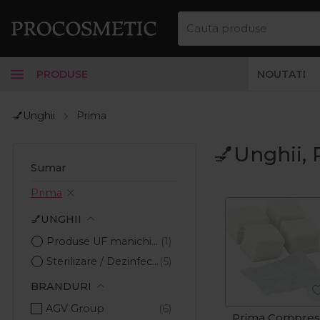
PRODUSE
NOUTATI
💅Unghii
Prima
💅Unghii, 
Sumar
Prima
💅UNGHII
Produse UF manichiura/pedichiura
Sterilizare / Dezinfectare
BRANDURI
AGV Group
Prima Compre