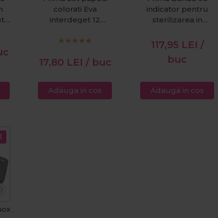
n
colorati Eva
indicator pentru
ut
interdeget 12
sterilizarea in
perechi
pupinel 50m
117,95
LEI
/
uc
buc
17,80
LEI
/ buc
Adauga in cos
Adauga in cos
l
nox