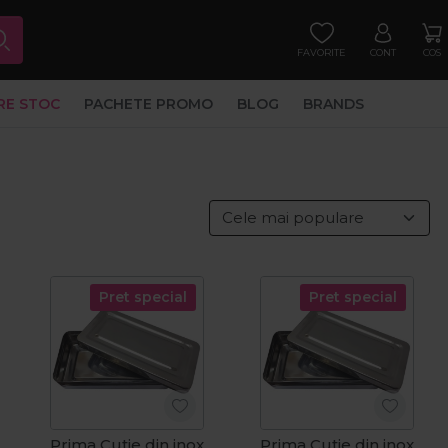
FAVORITE
CONT
COS
RE STOC
PACHETE PROMO
BLOG
BRANDS
Pret special
Pret special
Prima Cutie din inox
Prima Cutie din inox