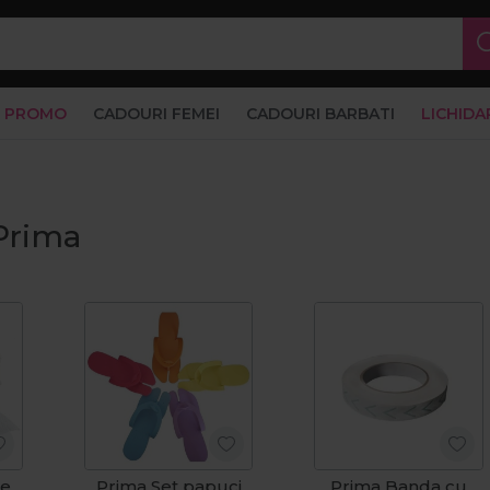
PROMO
CADOURI FEMEI
CADOURI BARBATI
LICHIDA
Prima
se
Prima Set papuci
Prima Banda cu