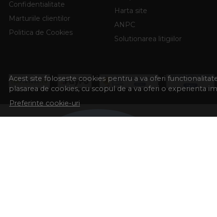
Confidentialitate
Harta site
Marturiile clientilor
ANPC
Politica de Cookies
Solutionarea litigiilor
Acest site foloseste cookies pentru a va oferi functionalita
plasarea de cookies, cu scopul de a va oferi o experienta i
Preferinte cookie-uri