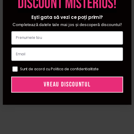
discount misterios!
parul tau intr-o podoaba matasoasa si plina de viata –
comanda acum si bucura-te de rezultate vizibile de la
prima utilizare! ✨
Ești gata să vezi ce poți primi?
Completează datele tale mai jos și descoperă discountul!
Intrebari frecvente despre uleiuri de par 💆‍♀️
Ce beneficii are uleiul de ricin pentru par si
cum se foloseste corect?
Un ulei de ricin pentru par este cunoscut pentru
Sunt de acord cu Politica de confidentialitate
proprietatile sale de fortifiere si stimulare a cresterii. Este
bogat in acizi grasi si vitamina E, care hranesc scalpul si
VREAU DISCOUNTUL
radacina firului de par. Se aplica in cantitati mici pe
radacini si varfuri, masand delicat scalpul pentru a stimula
circulatia. Utilizat constant, ajuta la reducerea caderii si la
obtinerea unui par mai dens si stralucitor.
Ce tip de ulei este cel mai eficient ca ulei
pentru cresterea parului?