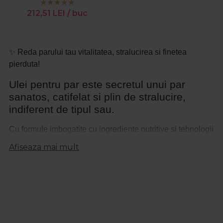
212,51
LEI
/ buc
✨ Reda parului tau vitalitatea, stralucirea si finetea
pierduta!
Ulei pentru par este secretul unui par
sanatos, catifelat si plin de stralucire,
indiferent de tipul sau.
Cu formule imbogatite cu ingrediente nutritive si tehnologii
profesionale, aceste produse ofera hidratare profunda,
Afiseaza mai mult
reduc efectul de electrizare si previn despicarea varfurilor.
Un ulei de par Wella este alegerea ideala pentru femeile
care isi doresc o ingrijire premium si un finisaj perfect
dupa fiecare coafare. Acesta protejeaza fibra capilara de
factorii externi si adauga o stralucire naturala, fara a
incarca parul.