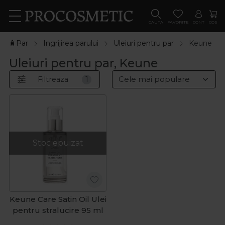
CAUTA
FAVORITE
CONT
COS
🧴Par
Ingrijirea parului
Uleiuri pentru par
Keune
Uleiuri pentru par, Keune
Filtreaza
1
Stoc epuizat
Keune Care Satin Oil Ulei
pentru stralucire 95 ml