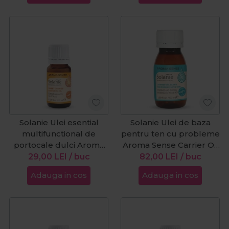
Solanie Ulei esential
Solanie Ulei de baza
multifunctional de
pentru ten cu probleme
portocale dulci Aroma
Aroma Sense Carrier Oil
Sense 10ml
Blend 50ml
29,00
LEI
/ buc
82,00
LEI
/ buc
Adauga in cos
Adauga in cos