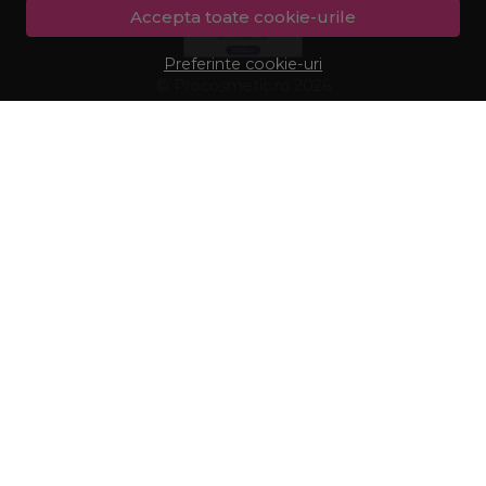
Accepta toate cookie-urile
Preferinte cookie-uri
© Procosmetic.ro 2026