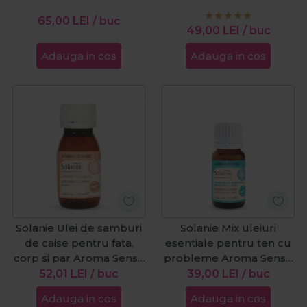
15ml
65,00
LEI
/ buc
49,00
LEI
/ buc
Adauga in cos
Adauga in cos
Solanie Ulei de samburi
Solanie Mix uleiuri
de caise pentru fata,
esentiale pentru ten cu
corp si par Aroma Sense
probleme Aroma Sense
50ml
Essential Oil Blend 10ml
52,01
LEI
/ buc
39,00
LEI
/ buc
Adauga in cos
Adauga in cos