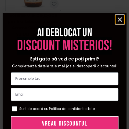
Solanie Ulei de jojoba
pentru fata, corp si par
Aroma Sense 50ml
Ai deblocat un
72,00
LEI
/ buc
discount misterios!
Adauga in cos
Ești gata să vezi ce poți primi?
Completează datele tale mai jos și descoperă discountul!
Sunt de acord cu Politica de confidentialitate
VREAU DISCOUNTUL