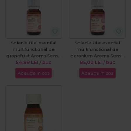
Solanie Ulei esential
Solanie Ulei esential
multifunctional de
multifunctional de
grapefruit Aroma Sense
geranium Aroma Sense
10ml
10ml
54,99
LEI
/ buc
85,00
LEI
/ buc
Adauga in cos
Adauga in cos