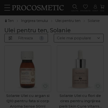
CAUTA
FAVORITE
CONT
COS
🧴Ten
Ingrijirea tenului
Ulei pentru ten
Solanie
Ulei pentru ten, Solanie
Filtreaza
1
Solanie Ulei cu argan si
Solanie Ulei cu flori de
Q10 pentru fata si corp
cires pentru ingrijirea
Aroma Sense 50ml
pielii Skin Cure Vitamin