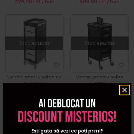
479,00
LEI
/ buc
508,00
LEI
/ buc
Stoc epuizat
Stoc epuizat
Ucenic pentru salon cu
Ucenic pentru salon
6 sertare
A192
705,00
LEI
/ buc
479,00
LEI
/ buc
Ai deblocat un
discount misterios!
Ești gata să vezi ce poți primi?
Stoc epuizat