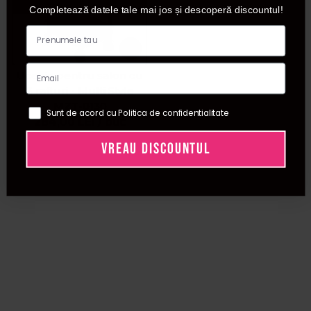
Completează datele tale mai jos și descoperă discountul!
Ucenic pentru salon cu
3 rafturi - Multi Style
MZT-0130
Sunt de acord cu Politica de confidentialitate
284,00
LEI
/ buc
VREAU DISCOUNTUL