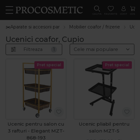
CAUTA
FAVORITE
CONT
COS
✂️Aparate si accesorii par
Mobilier coafor / frizerie
Ucen
Ucenici coafor, Cupio
Filtreaza
1
Pret special
Pret special
Ucenic pentru salon cu
Ucenic pliabil pentru
3 rafturi - Elegant MZT-
salon MZT-5
868-193