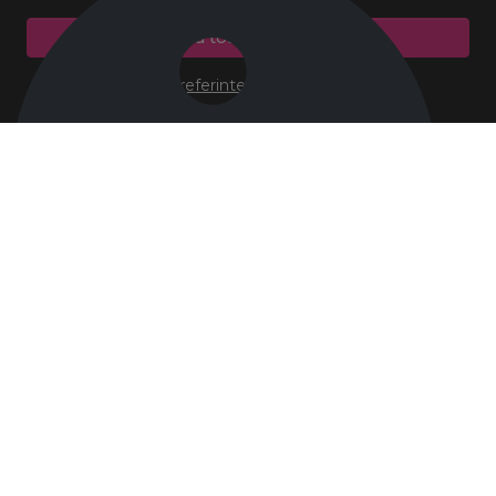
Accepta toate cookie-urile
Preferinte cookie-uri
There was an error initializing the chat component
Dismiss