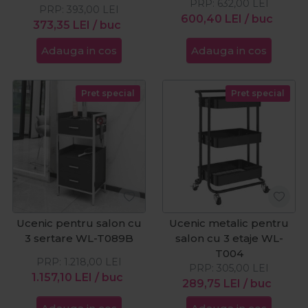
PRP:
632,00
LEI
PRP:
393,00
LEI
600,40
LEI
/ buc
373,35
LEI
/ buc
Adauga in cos
Adauga in cos
Pret special
Pret special
Ucenic pentru salon cu
Ucenic metalic pentru
3 sertare WL-T089B
salon cu 3 etaje WL-
T004
PRP:
1.218,00
LEI
PRP:
305,00
LEI
1.157,10
LEI
/ buc
289,75
LEI
/ buc