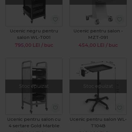
Ucenic negru pentru
Ucenic pentru salon -
salon WL-T001
MZT-091
795,00
LEI
/ buc
454,00
LEI
/ buc
Stoc epuizat
Stoc epuizat
Ucenic pentru salon cu
Ucenic pentru salon WL-
4 sertare Gold Marble
T104B