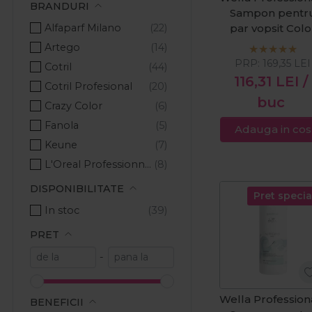
BRANDURI
Sampon pentr
Alfaparf Milano
par vopsit Colo
Brilliance
Artego
Fine/Medium
PRP:
169,35
LEI
Cotril
1000ml
116,31
LEI
/
Cotril Profesional
buc
Crazy Color
Fanola
Adauga in cos
Keune
L'Oreal Professionnel
Lakme
DISPONIBILITATE
Pret specia
Londa Professional
In stoc
Milkshake
PRET
Nika
-
Pachete Promo
Ronney Professional
Wella Profession
Schwarzkopf Professional
BENEFICII