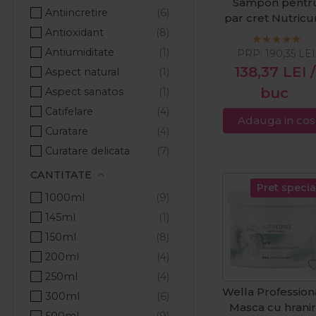
Sampon pentr
Wella Professionals
Antiincretire
par cret Nutricu
Wella SP
Antioxidant
Curls Medium
1000ml
Antiumiditate
PRP:
190,35
LEI
138,37
LEI
/
Aspect natural
buc
Aspect sanatos
Catifelare
Adauga in cos
Curatare
Curatare delicata
Curatare profunda
CANTITATE
Pret specia
Definire
1000ml
Descurca parul
145ml
Efect de lunga durata
150ml
Efect emolient
200ml
Elasticitate
250ml
Fixare
Wella Profession
300ml
Masca cu hrani
Hidratare
500ml