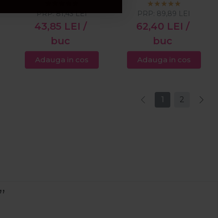
Extra-Volume
150ml
PRP:
81,43
LEI
PRP:
89,89
LEI
300ml
43,85
LEI
/
62,40
LEI
/
buc
buc
Adauga in cos
Adauga in cos
1
2