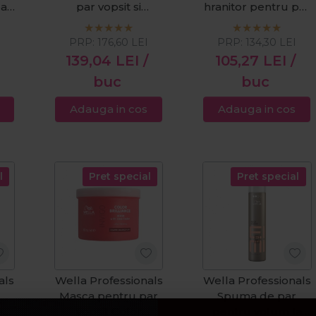
par
par vopsit si
hranitor pentru par
t
deteriorat Color
cret Nutricurls
Motion+ 1000ml
Curlixir 150ml
I
PRP:
176,60
LEI
PRP:
134,30
LEI
139,04
LEI
/
105,27
LEI
/
buc
buc
Adauga in cos
Adauga in cos
l
Pret special
Pret special
als
Wella Professionals
Wella Professionals
u
Masca pentru par
Spuma de par
e
vopsit Color
pentru volum la