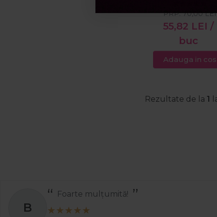
Boost 300ml
PRP:
70,00
LEI
55,82
LEI
/
buc
Adauga in cos
Rezultate de la
1
l
Foarte mulțumită!
B