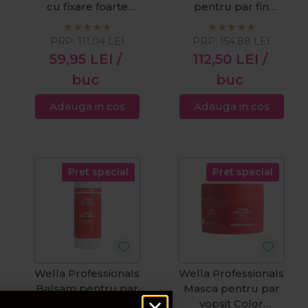
cu fixare foarte
pentru par fin
puternica Eimi
Invigo Volume
Shape Control
Boost 1000ml
PRP:
111,04
LEI
PRP:
154,88
LEI
500ml
59,95
LEI
/
112,50
LEI
/
buc
buc
Adauga in cos
Adauga in cos
Pret special
Pret special
Wella Professionals
Wella Professionals
Balsam pentru par
Masca pentru par
vopsit Color
vopsit Color