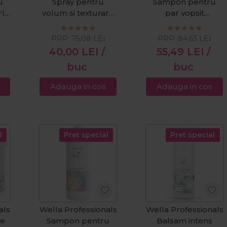
u
Spray pentru
Sampon pentru
rls
volum si texturare
par vopsit
Eimi Sugar Lift
fin&mediu Invigo
150ml
Color Brilliance
PRP:
75,08
LEI
PRP:
84,63
LEI
Fine/Medium
40,00
LEI
/
55,49
LEI
/
300ml
buc
buc
Adauga in cos
Adauga in cos
l
Pret special
Pret special
als
Wella Professionals
Wella Professionals
re
Sampon pentru
Balsam intens