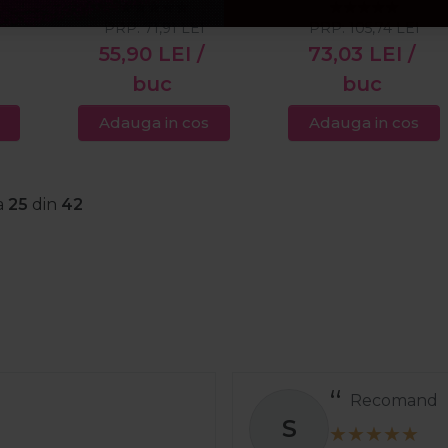
Motion+ 250ml
Nutricurls
PRP:
71,91
LEI
PRP:
105,74
LEI
Waves&Curls 150ml
55,90
LEI
/
73,03
LEI
/
buc
buc
Adauga in cos
Adauga in cos
a
25
din
42
Recomand
S