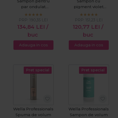
Sampon pentru
Sampon cu
par ondulat
pigment violet
Nutricurls Waves
pentru par blond
Lightweight 1000ml
Invigo Blonde
PRP:
190,35
LEI
PRP:
151,23
LEI
Recharge 1000ml
134,84
LEI
/
120,77
LEI
/
buc
buc
Adauga in cos
Adauga in cos
Pret special
Pret special
Wella Professionals
Wella Professionals
Spuma de volum
Sampon de volum