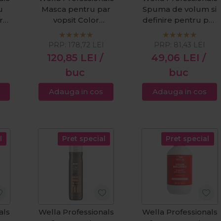
u
Masca pentru par
Spuma de volum si
r
vopsit Color
definire pentru par
Brilliance
cret Eimi Nutricurls
Fine/Medium
Boost Bounce
PRP:
178,72
LEI
PRP:
81,43
LEI
500ml
300ml
120,85
LEI
/
49,06
LEI
/
buc
buc
Adauga in cos
Adauga in cos
l
Pret special
Pret special
als
Wella Professionals
Wella Professionals