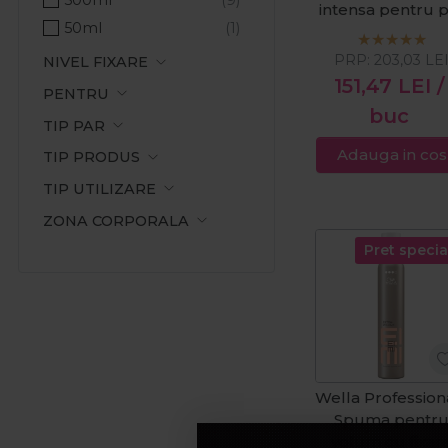
intensa pentru 
Hranire
50ml
cret si ondula
Hranire intensa
Nutricurls
PRP:
203,03
LE
NIVEL FIXARE
Ingrijire
Waves&Curls
151,47
LEI
/
PENTRU
500ml
Luminozitate
buc
TIP PAR
Netezire
Adauga in cos
TIP PRODUS
Neutralizare tonuri calde
Par matasos
TIP UTILIZARE
Par moale
ZONA CORPORALA
Prospetime
Pret specia
Protectia culorii
Protectie termica
Protectie UV
Reimprospatare
Reparare
Wella Profession
Revitalizare
Spuma pentr
Rezistenta
volum cu fixar