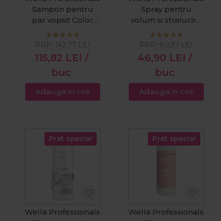
Sampon pentru
Spray pentru
par vopsit Color
volum si stralucire
Brilliance Coarse
Eimi Perfect Setting
1000ml
150ml
PRP:
142,77
LEI
PRP:
80,37
LEI
115,82
LEI
/
46,90
LEI
/
buc
buc
Adauga in cos
Adauga in cos
Pret special
Pret special
Wella Professionals
Wella Professionals