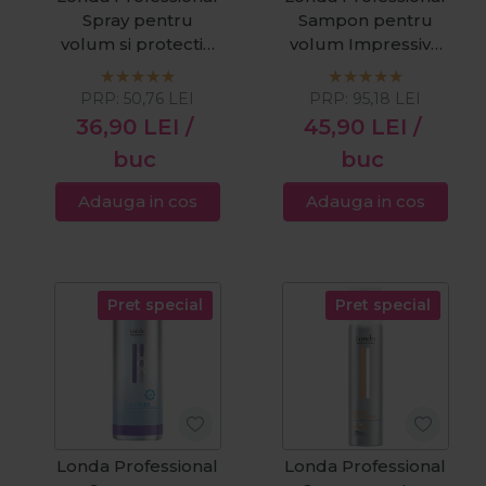
Spray pentru
Sampon pentru
volum si protectie
volum Impressive
termica Protect It
Volume 1000ml
150ml
PRP:
50,76
LEI
PRP:
95,18
LEI
36,90
LEI
/
45,90
LEI
/
buc
buc
Adauga in cos
Adauga in cos
Pret special
Pret special
Londa Professional
Londa Professional