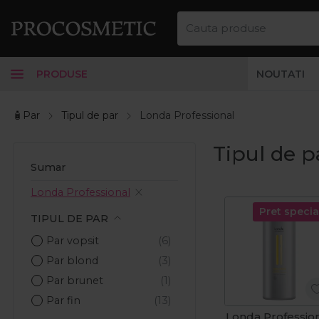
PRODUSE
NOUTATI
🧴Par
Tipul de par
Londa Professional
Tipul de p
Sumar
Londa Professional
Pret specia
TIPUL DE PAR
Par vopsit
Par blond
Par brunet
Par fin
Londa Professio