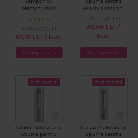
Sampon cu
Spuma pentru
pigment violet
volum la radacina
pentru par blond
Lift It 250ml
PRP:
74,02
LEI
TonePlex Pearl
39,49
LEI
/
Blonde 1000ml
PRP:
143,82
LEI
buc
57,10
LEI
/ buc
Adauga in cos
Adauga in cos
Pret special
Pret special
Londa Professional
Londa Professional
Spuma pentru
Spuma pentru