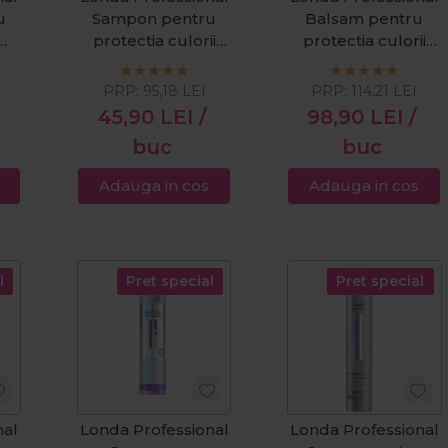
u
Sampon pentru
Balsam pentru
protectia culorii
protectia culorii
parului vopsit Color
parului vopsit Color
Radiance 1000ml
Radiance 1000ml
PRP:
95,18
LEI
PRP:
114,21
LEI
45,90
LEI
/
98,90
LEI
/
buc
buc
Adauga in cos
Adauga in cos
l
Pret special
Pret special
nal
Londa Professional
Londa Professional