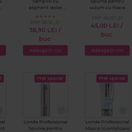
u
Sampon cu
Spuma pentru
pigment violet
volum cu fixare
pentru par blond
puternica
PRP:
63,00
LEI
TonePlex Pearl
Dramatize It 500ml
PRP:
58,16
LEI
45,00
LEI
/
Blonde 250ml
38,90
LEI
/
buc
buc
Adauga in cos
Adauga in cos
l
Pret special
Pret special
nal
Londa Professional
Londa Professional
nt
Spuma pentru
Masca nuantatoare