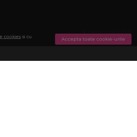
© Procosmetic.ro 2026
de cookies
si cu
Accepta toate cookie-urile