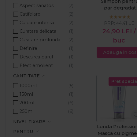
Sampon pentr
Wella Professionals
Aspect sanatos
par degradat
Wella SP
Catifelare
Visible Repair
250ml
Culoare intensa
PRP:
44,41
LEI
24,90
LEI
/
Curatare delicata
buc
Curatare profunda
Definire
Adauga in cos
Descurca parul
Efect emolient
Elasticitate
CANTITATE
Pret specia
Fixare
1000ml
Hidratare
150ml
Hranire
200ml
Ingrijire
250ml
Netezire
NIVEL FIXARE
Neutralizare tonuri calde
Londa Professio
PENTRU
Masca cu pigme
Nuantare