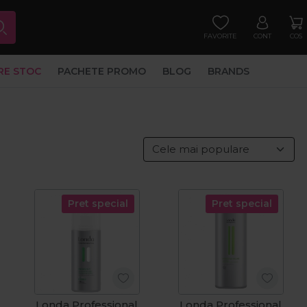
FAVORITE
CONT
COS
RE STOC
PACHETE PROMO
BLOG
BRANDS
Pret special
Pret special
Londa Professional
Londa Professional