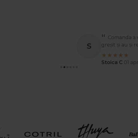
Comanda a ve
S
greșit și au și
Stoica C
01 ap