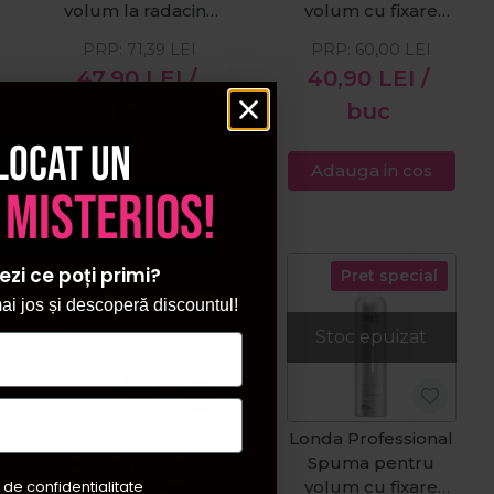
volum la radacina
volum cu fixare
Lift It 200ml
puternica
PRP:
71,39
LEI
PRP:
60,00
LEI
Dramatize It 200ml
47,90
LEI
/
40,90
LEI
/
buc
buc
locat un
Adauga in cos
Adauga in cos
 misterios!
ezi ce poți primi?
Pret special
Pret special
i jos și descoperă discountul!
Stoc epuizat
Stoc epuizat
Londa Professional
Londa Professional
Masca hidratanta
Spuma pentru
 de confidentialitate
pentru protectia
volum cu fixare