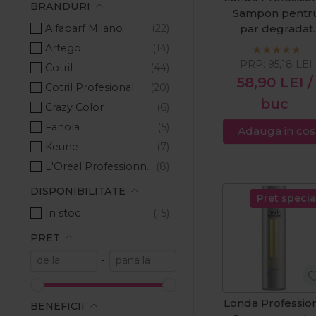
BRANDURI
Sampon pentr
Alfaparf Milano
par degradat
Visible Repair
Artego
1000ml
PRP:
95,18
LEI
Cotril
58,90
LEI
/
Cotril Profesional
buc
Crazy Color
Fanola
Adauga in cos
Keune
L'Oreal Professionnel
Lakme
DISPONIBILITATE
Pret specia
Londa Professional
In stoc
Milkshake
PRET
Nika
-
Pachete Promo
Ronney Professional
Londa Professio
Schwarzkopf Professional
BENEFICII