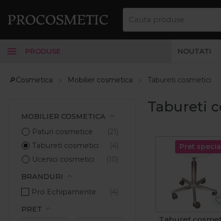
PRODUSE
NOUTATI
🔎Cosmetica
Mobilier cosmetica
Tabureti cosmetici
Tabureti c
MOBILIER COSMETICA
Paturi cosmetice
Tabureti cosmetici
Pret specia
Ucenici cosmetici
BRANDURI
Pro Echipamente
PRET
Taburet cosmet