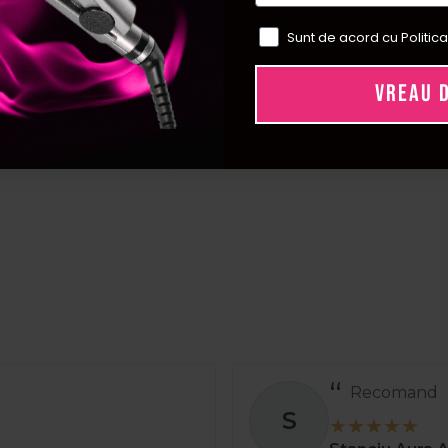
Sunt de acord cu Politica
VREAU 
Recomand
S