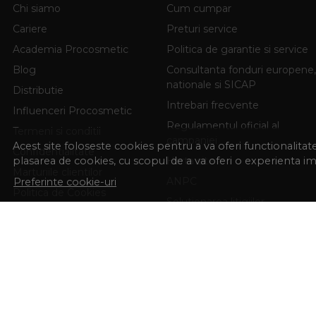
Chi siamo
Cum cumpar
Cariere
Preturi service
Academia Procosmetic
Politica de garantie si service
Blog
Consultanta fonduri europene,
nationale si SICAP
Distributie
Intrebari frecvente
Influenceri Procosmetic
Regulamentul oficial al
Termeni si conditii
campaniei
Acest site foloseste cookies pentru a va oferi functionalita
Confidentialitate
plasarea de cookies, cu scopul de a va oferi o experienta i
Harta site
Marturiile clientilor
ANPC
Preferinte cookie-uri
Politica de Cookies
Solutionarea litigiilor