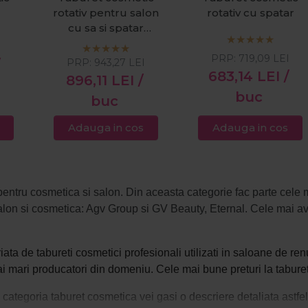
rotativ pentru salon
rotativ cu spatar
cu sa si spatar
PRO301025
I
PRP:
719,09
LEI
PRP:
943,27
LEI
683,14
LEI
/
896,11
LEI
/
buc
buc
Adauga in cos
Adauga in cos
pentru cosmetica si salon. Din aceasta categorie fac parte cele 
alon si cosmetica: Agv Group si GV Beauty, Eternal. Cele mai ava
riata de
tabureti cosmetici profesionali
utilizati in saloane de re
i mari producatori din domeniu. Cele mai bune preturi la tabure
 categoria taburet cosmetica vei gasi o descriere detaliata astfel