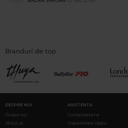
BALAN SIMONA
02 feb. 2026
Branduri de top
DESPRE NOI
ASISTENTA
Despre noi
Contacteaza-ne
About us
Impachetare cadou