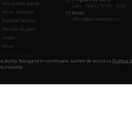
Recuperare parola
Luni - Vineri / 10:00 - 15:00
Istoric comenzi
Email:
office@procosmetic.ro
Produse favorite
Metode de plata
Livrare
Retur
Formular retur
tea dorita. Navigand in continuare, sunteti de acord cu
Politica 
Puncte de loialitate
mbunatatita.