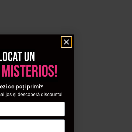
litatii.
locat un
 misterios!
ezi ce poți primi?
i jos și descoperă discountul!