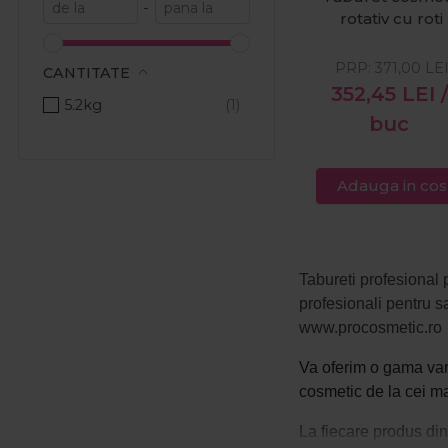
-
rotativ cu roti
PRP:
371,00
LE
CANTITATE
352,45
LEI
/
5.2kg
buc
Adauga in cos
Tabureti profesional 
profesionali pentru s
www.procosmetic.ro
Va oferim o gama va
cosmetic
de la cei ma
La fiecare produs din