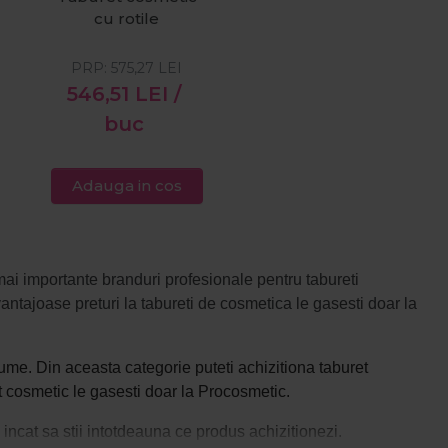
cu rotile
PRP:
575,27
LEI
546,51
LEI
/
buc
Adauga in cos
mai importante branduri profesionale pentru tabureti
ntajoase preturi la tabureti de cosmetica le gasesti doar la
nume. Din aceasta categorie puteti achizitiona
taburet
t cosmetic
le gasesti doar la Procosmetic.
 incat sa stii intotdeauna ce produs achizitionezi.