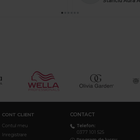
Stanciu Aura 
CONT CLIENT
CONTACT
Telefon:
Contul meu
0377 101 525
Inregistrare
Program de lucru: