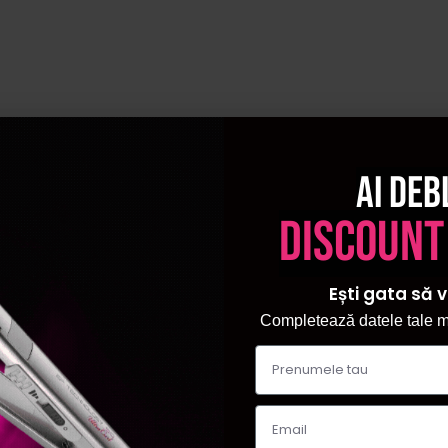
izitionat din categoria
taburet cosemtic
beneficiezi de garantia ca
Ai deb
discount
Ești gata să v
Completează datele tale ma