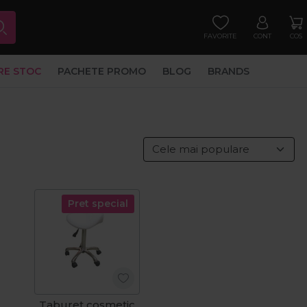
FAVORITE
CONT
COS
RE STOC
PACHETE PROMO
BLOG
BRANDS
Pret special
Taburet cosmetic