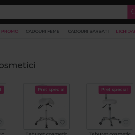
PROMO
CADOURI FEMEI
CADOURI BARBATI
LICHIDA
osmetici
l
Pret special
Pret special
ic
Taburet cosmetic
Taburet cosmetic