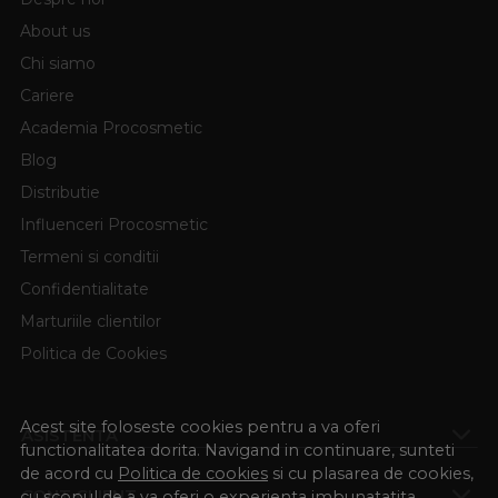
About us
Chi siamo
Cariere
Academia Procosmetic
Blog
Distributie
Influenceri Procosmetic
Termeni si conditii
Confidentialitate
Marturiile clientilor
Politica de Cookies
Acest site foloseste cookies pentru a va oferi
ASISTENTA
functionalitatea dorita. Navigand in continuare, sunteti
de acord cu
Politica de cookies
si cu plasarea de cookies,
CONT CLIENT
cu scopul de a va oferi o experienta imbunatatita.