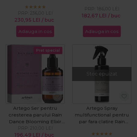
Lotion 12 fiole
PRP:
186,00
LEI
PRP:
236,00
LEI
182,67
LEI
/ buc
230,95
LEI
/ buc
Adauga in cos
Adauga in cos
Pret special
Stoc epuizat
Artego Ser pentru
Artego Spray
cresterea parului Rain
multifunctional pentru
Dance Blooming Elixir
par fara clatire Rain
PRP:
50ml
210,00
LEI
Dance Multi Benefit
196,49
LEI
/ buc
250ml