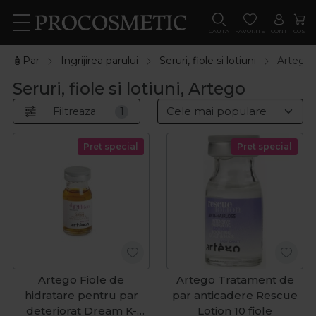
CAUTA
FAVORITE
CONT
COS
🧴Par
Ingrijirea parului
Seruri, fiole si lotiuni
Artego
Seruri, fiole si lotiuni, Artego
Filtreaza
1
Pret special
Pret special
Artego Fiole de
Artego Tratament de
hidratare pentru par
par anticadere Rescue
deteriorat Dream K-
Lotion 10 fiole