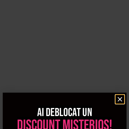
Ai deblocat un
discount misterios!