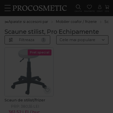
CAUTA
FAVORITE
CONT
COS
✂️Aparate si accesorii par
Mobilier coafor / frizerie
Scaun
Scaune stilist, Pro Echipamente
Filtreaza
1
Pret special
Scaun de stilist/frizer
PRP:
380,55
LEI
361,52
LEI
/ buc