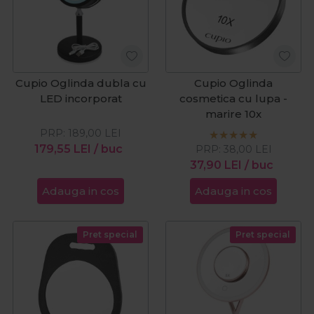
Cupio Oglinda dubla cu
Cupio Oglinda
LED incorporat
cosmetica cu lupa -
marire 10x
PRP:
189,00
LEI
179,55
LEI
/ buc
PRP:
38,00
LEI
37,90
LEI
/ buc
Adauga in cos
Adauga in cos
Pret special
Pret special