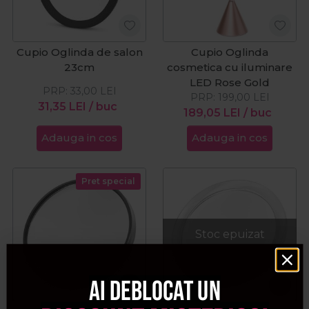
Cupio Oglinda de salon
Cupio Oglinda
23cm
cosmetica cu iluminare
LED Rose Gold
PRP:
33,00
LEI
PRP:
199,00
LEI
31,35
LEI
/ buc
189,05
LEI
/ buc
Adauga in cos
Adauga in cos
Pret special
Stoc epuizat
Ai deblocat un