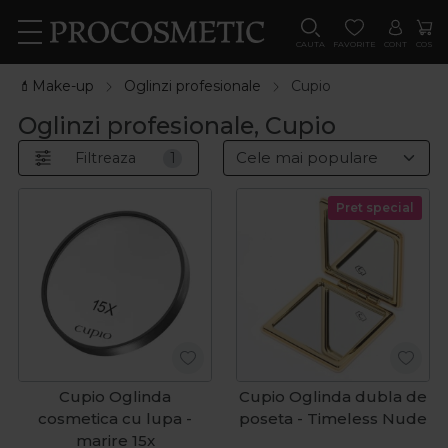
CAUTA
FAVORITE
CONT
COS
💄Make-up
Oglinzi profesionale
Cupio
Oglinzi profesionale, Cupio
Filtreaza
1
Pret special
Cupio Oglinda
Cupio Oglinda dubla de
cosmetica cu lupa -
poseta - Timeless Nude
marire 15x