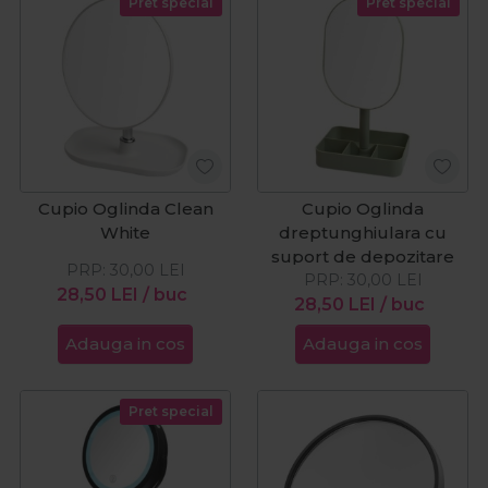
Pret special
Pret special
Cupio Oglinda Clean
Cupio Oglinda
White
dreptunghiulara cu
suport de depozitare
PRP:
30,00
LEI
PRP:
30,00
LEI
28,50
LEI
/ buc
28,50
LEI
/ buc
Adauga in cos
Adauga in cos
Pret special