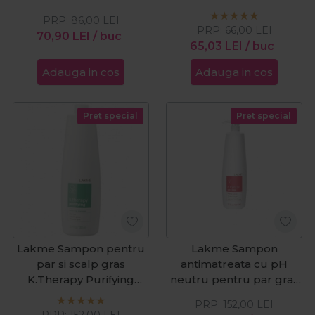
Pure 300ml
300ml
PRP:
86,00
LEI
PRP:
66,00
LEI
70,90
LEI
/ buc
65,03
LEI
/ buc
Adauga in cos
Adauga in cos
Pret special
Pret special
Lakme Sampon pentru
Lakme Sampon
par si scalp gras
antimatreata cu pH
K.Therapy Purifying
neutru pentru par gras
1000ml
K.Therapy Peeling
PRP:
152,00
LEI
1000ml
PRP:
152,00
LEI