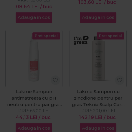
103,60
LEI
/ buc
108,64
LEI
/ buc
Adauga in cos
Adauga in cos
Pret special
Pret special
Lakme Sampon
Lakme Sampon cu
antimatreata cu pH
zincdione pentru par
neutru pentru par gras
gras Teknia Scalp Care
K.Therapy Peeling
PRP:
66,00
LEI
PRP:
Pure 1000ml
201,00
LEI
44,13
300ml
LEI
/ buc
142,19
LEI
/ buc
Adauga in cos
Adauga in cos