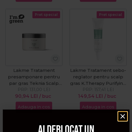
Pret special
Pret special
Lakme Tratament
Lakme Tratament sebo-
presamponare pentru
reglator pentru scalp
par gras Teknia Scalp
gras K.Therapy Purifying
Care Pure 250ml
PRP:
131,00
LEI
PRP:
6x15ml
157,41
LEI
90,94
LEI
/ buc
149,54
LEI
/ buc
Adauga in cos
Adauga in cos
Ai deblocat un