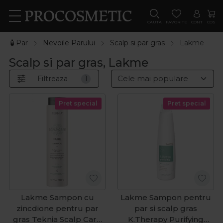
CAUTA
FAVORITE
CONT
COS
🧴Par
Nevoile Parului
Scalp si par gras
Lakme
Scalp si par gras, Lakme
Filtreaza
1
Pret special
Pret special
Lakme Sampon cu
Lakme Sampon pentru
zincdione pentru par
par si scalp gras
gras Teknia Scalp Care
K.Therapy Purifying