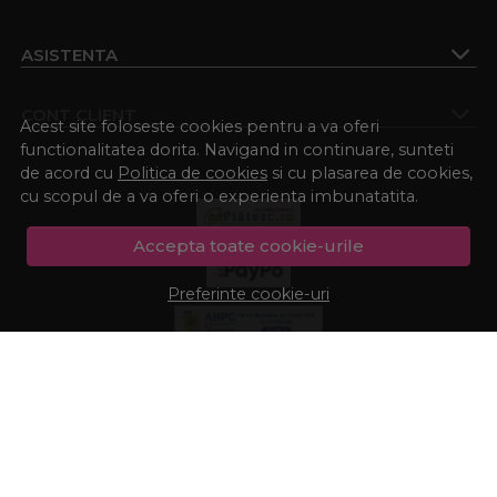
ASISTENTA
CONT CLIENT
Acest site foloseste cookies pentru a va oferi
functionalitatea dorita. Navigand in continuare, sunteti
de acord cu
Politica de cookies
si cu plasarea de cookies,
cu scopul de a va oferi o experienta imbunatatita.
Accepta toate cookie-urile
Preferinte cookie-uri
© Procosmetic.ro 2026