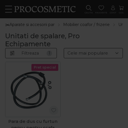
CAUTA
FAVORITE
CONT
COS
✂️Aparate si accesorii par
Mobilier coafor / frizerie
Unita
Unitati de spalare, Pro
Echipamente
Filtreaza
1
Pret special
Para de dus cu furtun
negru pentru scafa