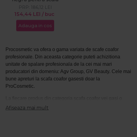
PRP:
186,12
LEI
154,44
LEI
/ buc
Adauga in cos
Procosmetic va ofera o gama variata de scafe coafor
profesionale. Din aceasta categorie puteti achizitiona
unitate de spalare profesionala de la cei mai mari
producatori din domeniu: Agv Group, GV Beauty. Cele mai
bune apreturi la
scafa coafor
gasesti doar la
ProCosmetic.
La fiecare produs din categoria scafa coafor vei gasi o
descriere detaliata astfel incat sa stii intotdeauna ce
Afiseaza mai mult
produs achizitionezi.