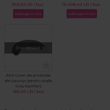
956,65
LEI
/ buc
16.408,40
LEI
/ buc
Adauga in cos
Adauga in cos
Stoc epuizat
AGV Guler de protectie
din cauciuc pentru scafa
Grey Komfort
189,00
LEI
/ buc