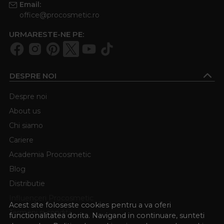
Email:
office@procosmetic.ro
URMARESTE-NE PE:
DESPRE NOI
Despre noi
About us
Chi siamo
Cariere
Academia Procosmetic
Blog
Distributie
Influenceri Procosmetic
Acest site foloseste cookies pentru a va oferi
Termeni si conditii
functionalitatea dorita. Navigand in continuare, sunteti