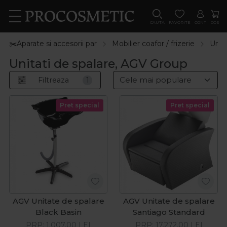
CAUTA
FAVORITE
CONT
COS
✂️Aparate si accesorii par
Mobilier coafor / frizerie
Unita
Unitati de spalare, AGV Group
Filtreaza
1
Pret special
Pret special
AGV Unitate de spalare
AGV Unitate de spalare
Black Basin
Santiago Standard
PRP:
1.007,00
LEI
PRP:
17.272,00
LEI