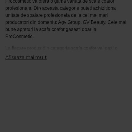
Procosmetic va ofera o gama variata de scafe coafor
profesionale. Din aceasta categorie puteti achizitiona
unitate de spalare profesionala de la cei mai mari
producatori din domeniu: Agv Group, GV Beauty. Cele mai
bune apreturi la
scafa coafor
gasesti doar la
ProCosmetic.
La fiecare produs din categoria scafa coafor vei gasi o
descriere detaliata astfel incat sa stii intotdeauna ce
Afiseaza mai mult
produs achizitionezi.