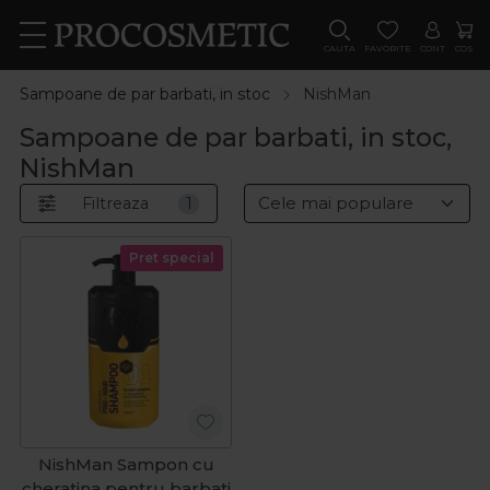
CAUTA
FAVORITE
CONT
COS
Sampoane de par barbati, in stoc
NishMan
Sampoane de par barbati, in stoc,
NishMan
Filtreaza
1
Pret special
NishMan Sampon cu
cheratina pentru barbati