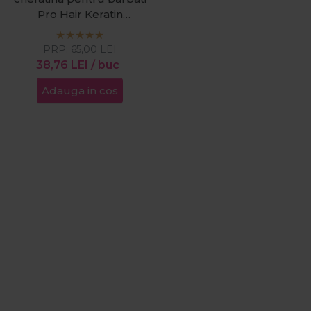
Pro Hair Keratin
Complex 01 1250ml
PRP:
65,00
LEI
38,76
LEI
/ buc
Adauga in cos