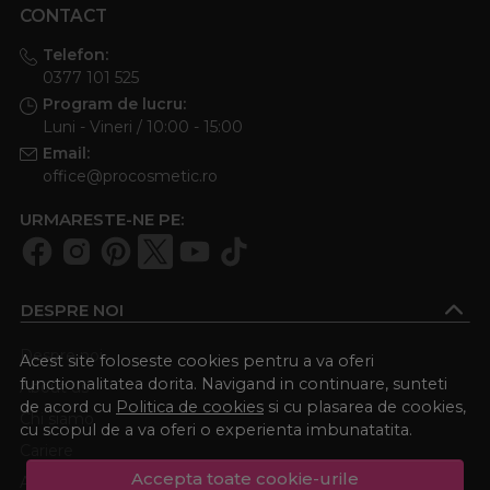
CONTACT
Telefon:
0377 101 525
Program de lucru:
Luni - Vineri / 10:00 - 15:00
Email:
office@procosmetic.ro
URMARESTE-NE PE:
DESPRE NOI
Despre noi
Acest site foloseste cookies pentru a va oferi
functionalitatea dorita. Navigand in continuare, sunteti
About us
de acord cu
Politica de cookies
si cu plasarea de cookies,
Chi siamo
cu scopul de a va oferi o experienta imbunatatita.
Cariere
Accepta toate cookie-urile
Academia Procosmetic