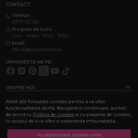
CONTACT
Telefon:
0377 101 525
Program de lucru:
Luni - Vineri / 10:00 - 15:00
Email:
office@procosmetic.ro
URMARESTE-NE PE:
DESPRE NOI
Despre noi
Acest site foloseste cookies pentru a va oferi
functionalitatea dorita. Navigand in continuare, sunteti
About us
de acord cu
Politica de cookies
si cu plasarea de cookies,
Chi siamo
cu scopul de a va oferi o experienta imbunatatita.
Cariere
Accepta toate cookie-urile
Academia Procosmetic