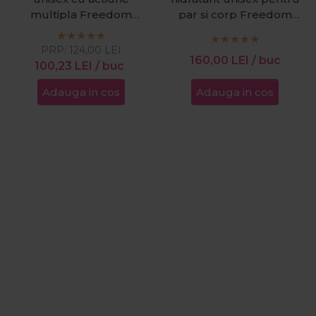
multipla Freedom
par si corp Freedom
300ml
Hair&Body 250ml
PRP:
124,00
LEI
160,00
LEI
/ buc
100,23
LEI
/ buc
Adauga in cos
Adauga in cos