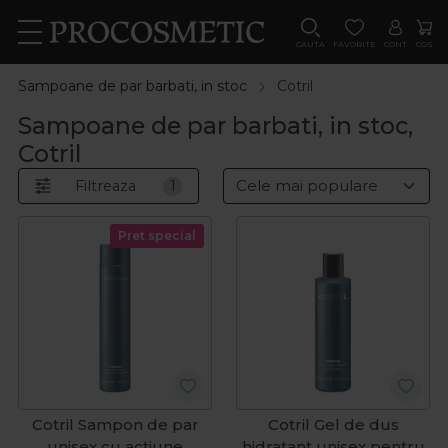
CAUTA
FAVORITE
CONT
COS
Sampoane de par barbati, in stoc
Cotril
Sampoane de par barbati, in stoc,
Cotril
Filtreaza
1
Pret special
Cotril Sampon de par
Cotril Gel de dus
unisex cu actiune
hidratant unisex pentru