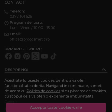
CONTACT
Telefon:
0377 101 525
Program de lucru:
Luni - Vineri / 10:00 - 15:00
Email:
office@procosmetic.ro
URMARESTE-NE PE:
DESPRE NOI
Despre noi
Acest site foloseste cookies pentru a va oferi
functionalitatea dorita. Navigand in continuare, sunteti
About us
de acord cu
Politica de cookies
si cu plasarea de cookies,
Chi siamo
cu scopul de a va oferi o experienta imbunatatita.
Cariere
Accepta toate cookie-urile
Academia Procosmetic