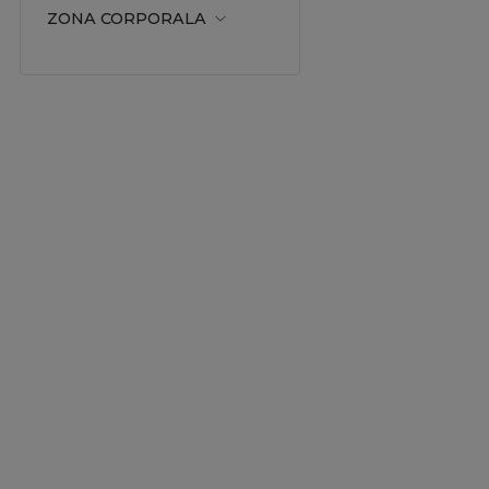
ZONA CORPORALA
Revitalizare
Stralucire
Volum