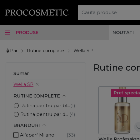
PRODUSE
NOUTATI
🧴Par
Rutine complete
Wella SP
Rutine co
Sumar
Wella SP
Pret specia
RUTINE COMPLETE
Rutina pentru par blond
Rutina pentru par deteriorat
BRANDURI
Alfaparf Milano
Wella Profession