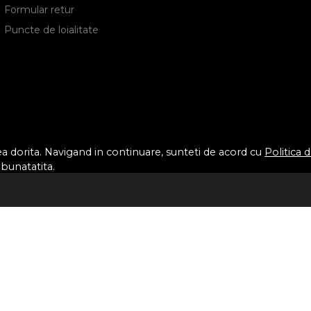
Formular retur
Puncte de loialitate
tea dorita. Navigand in continuare, sunteti de acord cu
Politica 
mbunatatita.