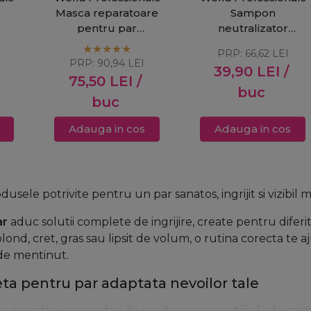
Masca reparatoare
Sampon
pentru par
neutralizator
xe
deteriorat SP Luxe
pentru par blond
PRP:
66,62
LEI
ve
Oil Keratin Restore
SP Silver Blond
PRP:
90,94
LEI
39,90
LEI
/
150ml
250ml
75,50
LEI
/
buc
buc
Adauga in cos
Adauga in cos
usele potrivite pentru un par sanatos, ingrijit si vizibil 
ar
aduc solutii complete de ingrijire, create pentru diferite 
 blond, cret, gras sau lipsit de volum, o rutina corecta te
r de mentinut.
a pentru par adaptata nevoilor tale
ie gasesti recomandari de produse care pot include sampo