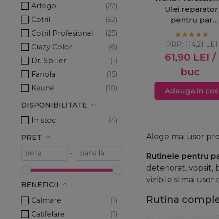
Artego
Ulei reparator
Cotril
pentru par
deteriorat SP Lu
Cotril Profesional
Oil Reconstructi
PRP:
114,21
LEI
Crazy Color
Elixir 100ml
61,90
LEI
/
Dr. Spiller
buc
Fanola
Keune
Adauga in cos
L'Oreal Professionnel
DISPONIBILITATE
Lakme
In stoc
Londa Professional
Alege mai usor prod
PRET
MCCM
-
Rutinele pentru p
Milkshake
deteriorat, vopsit,
Nika
vizibile si mai uso
Olaplex
BENEFICII
Pachete Promo
Rutina complet
Calmare
Ronney Professional
Catifelare
In aceasta categor