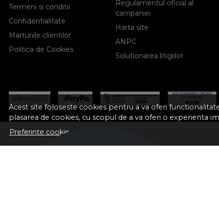
Regulamentul oficial al
Termeni si conditii
campaniei
Confidentialitate
Harta site
Marturiile clientilor
ANPC
Politica de Cookies
Solutionarea litigiilor
Acest site foloseste cookies pentru a va oferi functionalita
plasarea de cookies, cu scopul de a va oferi o experienta i
Preferinte cookie-uri