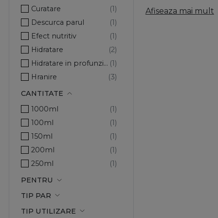
Wella Professionals
Curatare
Afiseaza mai mult
sau protectie termi
Wella SP
Descurca parul
disciplinare, volum
Efect nutritiv
Descopera rutina po
Hidratare
Hidratare in profunzime
Hranire
Improspatare
CANTITATE
Ingrijire
1000ml
Luciu
100ml
Netezire
150ml
Par matasos
200ml
Par moale
250ml
Protector
PENTRU
Reconstructie
TIP PAR
Regenerare
TIP UTILIZARE
Reparare