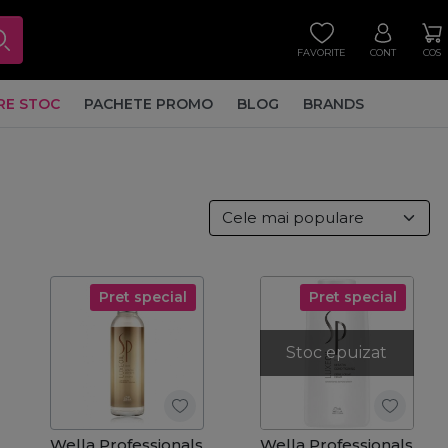
FAVORITE
CONT
COS
RE STOC
PACHETE PROMO
BLOG
BRANDS
Pret special
Pret special
Stoc epuizat
Wella Professionals
Wella Professionals