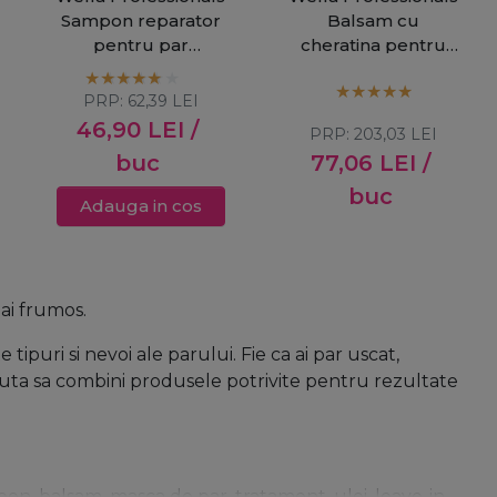
Sampon reparator
Balsam cu
pentru par
cheratina pentru
deteriorat SP Luxe
par deteriorat SP
Oil Keratin Protect
Luxe Oil Keratin
PRP:
62,39
LEI
200ml
Protect 1000ml
46,90
LEI
/
PRP:
203,03
LEI
buc
77,06
LEI
/
buc
Adauga in cos
mai frumos.
tipuri si nevoi ale parului. Fie ca ai par uscat,
 ajuta sa combini produsele potrivite pentru rezultate
n, balsam, masca de par, tratament, ulei, leave-in