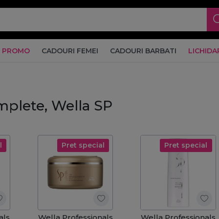
PROMO
CADOURI FEMEI
CADOURI BARBATI
LICHIDA
mplete, Wella SP
l
Pret special
Pret special
als
Wella Professionals
Wella Professionals