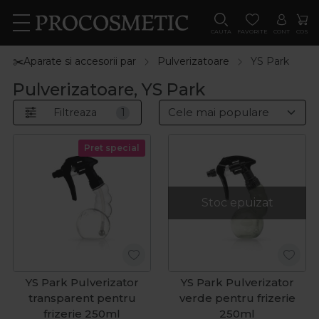
CAUTA
FAVORITE
CONT
COS
✂️Aparate si accesorii par
Pulverizatoare
YS Park
Pulverizatoare, YS Park
Filtreaza
1
Pret special
Stoc epuizat
YS Park Pulverizator
YS Park Pulverizator
transparent pentru
verde pentru frizerie
frizerie 250ml
250ml