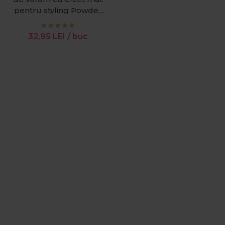
pentru styling Powder
Wax 20g
32,95
LEI
/ buc