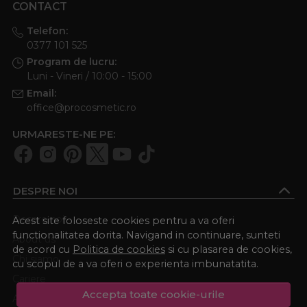
CONTACT
Telefon:
0377 101 525
Program de lucru:
Luni - Vineri / 10:00 - 15:00
Email:
office@procosmetic.ro
URMARESTE-NE PE:
DESPRE NOI
Despre noi
Acest site foloseste cookies pentru a va oferi
functionalitatea dorita. Navigand in continuare, sunteti
About us
de acord cu
Politica de cookies
si cu plasarea de cookies,
Chi siamo
cu scopul de a va oferi o experienta imbunatatita.
Cariere
Accepta toate cookie-urile
Academia Procosmetic