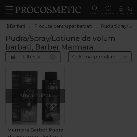
CAUTA
FAVORITE
CONT
COS
💈Barbati
Produse pentru par barbati
Pudra/Spray/Loti
Pudra/Spray/Lotiune de volum
barbati, Barber Marmara
Filtreaza
1
Stoc epuizat
Marmara Barber Pudra
de volum cu efect mat