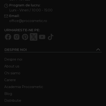
Cand este potrivita decolorare cu
Program de lucru:
oxidant de 9?
Luni - Vineri / 10:00 - 15:00
Email:
O
decolorare cu oxidant de 9
se foloseste atunci
office@procosmetic.ro
cand vrei o deschidere intensa, de exemplu pentru
URMARESTE-NE PE:
trecerea la blond platinat sau pentru tehnici
precum balayage si suvite contrastante ✨. Este
important sa fie aplicata corect, preferabil in salon,
pentru a proteja parul.
DESPRE NOI
Despre noi
About us
Chi siamo
Cariere
Academia Procosmetic
Blog
Distributie