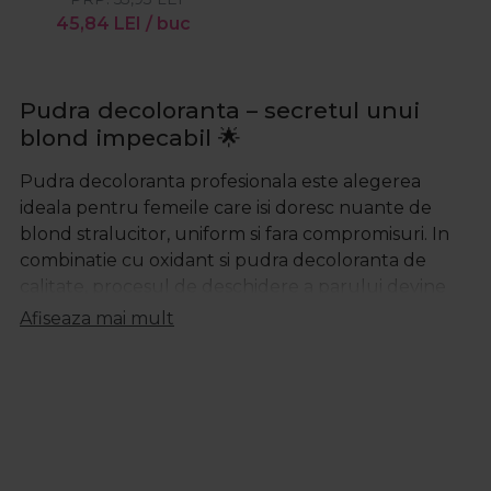
45,84
LEI
/ buc
Pudra decoloranta – secretul unui
blond impecabil 🌟
Pudra decoloranta profesionala
este alegerea
ideala pentru femeile care isi doresc nuante de
blond stralucitor, uniform si fara compromisuri. In
combinatie cu
oxidant si pudra decoloranta
de
calitate, procesul de deschidere a parului devine
mai sigur si mai eficient, oferind rezultate vizibile
Afiseaza mai mult
inca de la prima aplicare. Fie ca iti doresti un
balayage delicat, suvite intense sau un blond
complet, gama noastra iti pune la dispozitie solutii
adaptate tuturor tipurilor de par.
Pudra decoloranta Wella – performanta
la nivel profesional