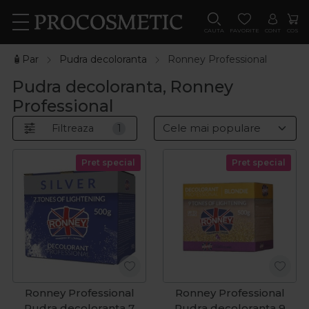
CAUTA
FAVORITE
CONT
COS
🧴Par
Pudra decoloranta
Ronney Professional
Pudra decoloranta, Ronney
Professional
Filtreaza
1
Pret special
Pret special
Ronney Professional
Ronney Professional
Pudra decoloranta 7
Pudra decoloranta 9