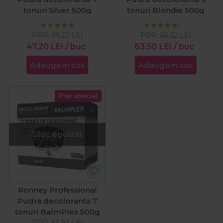
tonuri Silver 500g
tonuri Blondie 500g
PRP:
59,22
LEI
PRP:
66,62
LEI
47,20
LEI
/ buc
63,50
LEI
/ buc
Adauga in cos
Adauga in cos
Pret special
Stoc epuizat
Ronney Professional
Pudra decoloranta 7
tonuri BalmPlex 500g
PRP:
53,93
LEI