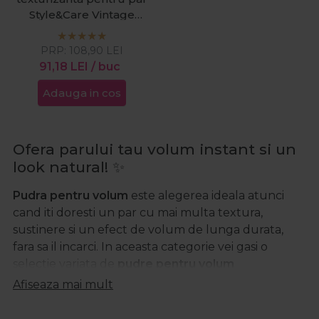
Style&Care Vintage
Powder 8g
PRP:
108,90
LEI
91,18
LEI
/ buc
Adauga in cos
Ofera parului tau volum instant si un
look natural! ✨
Pudra pentru volum
este alegerea ideala atunci
cand iti doresti un par cu mai multa textura,
sustinere si un efect de volum de lunga durata,
fara sa il incarci. In aceasta categorie vei gasi o
selectie variata de
pudre pentru volum
profesionale, potrivite atat pentru utilizarea acasa,
Afiseaza mai mult
cat si in saloanele de infrumusetare. Aceste
produse sunt recomandate femeilor care isi doresc