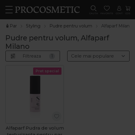
CAUTA
FAVORITE
CONT
COS
🧴Par
Styling
Pudre pentru volum
Alfaparf Milano
Pudre pentru volum, Alfaparf
Milano
Filtreaza
1
Pret special
Alfaparf Pudra de volum
texturizanta pentru par