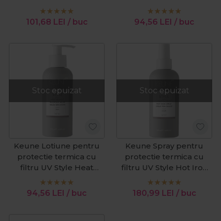
Thermal Protector
Style Heat Protect
200ml
Instant Blowout N. 37
101,68
LEI
/ buc
94,56
LEI
/ buc
200ml
Stoc epuizat
Stoc epuizat
Keune Lotiune pentru
Keune Spray pentru
protectie termica cu
protectie termica cu
filtru UV Style Heat
filtru UV Style Hot Iron
Protect Blowout Gelee
N. 27 200ml
N. 56 200ml
94,56
LEI
/ buc
180,99
LEI
/ buc