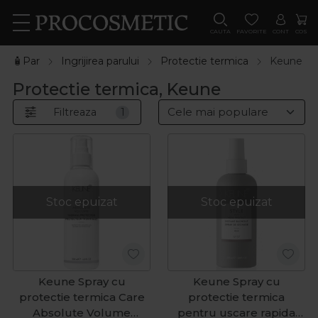
CAUTA
FAVORITE
CONT
COS
🧴Par
Ingrijirea parului
Protectie termica
Keune
Protectie termica, Keune
Filtreaza
1
Stoc epuizat
Stoc epuizat
Keune Spray cu
Keune Spray cu
protectie termica Care
protectie termica
Absolute Volume
pentru uscare rapida