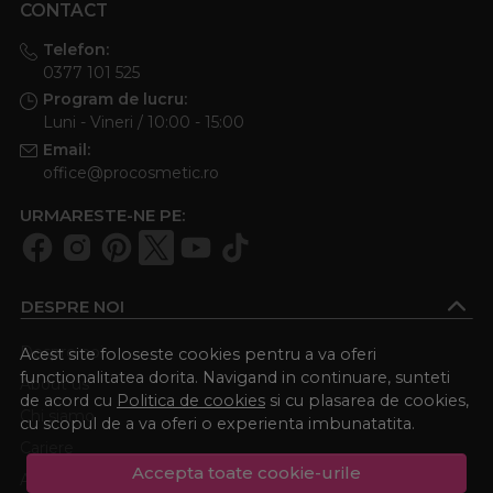
CONTACT
Telefon:
0377 101 525
Program de lucru:
Luni - Vineri / 10:00 - 15:00
Email:
office@procosmetic.ro
URMARESTE-NE PE:
DESPRE NOI
Despre noi
Acest site foloseste cookies pentru a va oferi
functionalitatea dorita. Navigand in continuare, sunteti
About us
de acord cu
Politica de cookies
si cu plasarea de cookies,
Chi siamo
cu scopul de a va oferi o experienta imbunatatita.
Cariere
Accepta toate cookie-urile
Academia Procosmetic