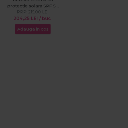
protectie solara SPF 50
AP Ecto Sun 50ml
PRP:
215,00
LEI
204,25
LEI
/ buc
Adauga in cos