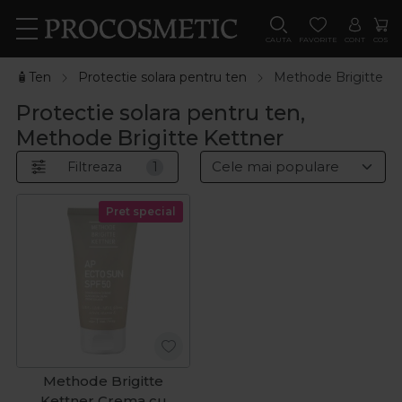
CAUTA
FAVORITE
CONT
COS
🧴Ten
Protectie solara pentru ten
Methode Brigitte Ke
Protectie solara pentru ten,
Methode Brigitte Kettner
Filtreaza
1
Pret special
Methode Brigitte
Kettner Crema cu