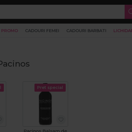
PROMO
CADOURI FEMEI
CADOURI BARBATI
LICHIDA
Pacinos
l
Pret special
Pacinos Balsam de