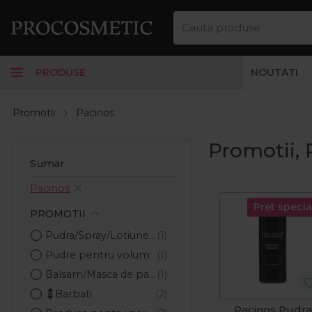
PRODUSE
NOUTATI
Promotii
Pacinos
Promotii, 
Sumar
Pacinos
Pret specia
PROMOTII
Pudra/Spray/Lotiune de volum barbati
Pudre pentru volum
Balsam/Masca de par barbati
💈Barbati
Pacinos Pudra