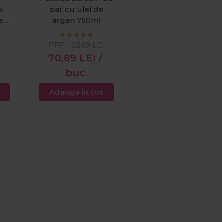
i
par cu ulei de
ect
argan 750ml
PRP:
102,69
LEI
70,89
LEI
/
buc
Adauga in cos