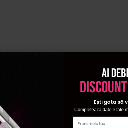
Ai deb
discount
Ești gata să v
Completează datele tale ma