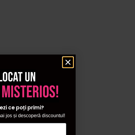
locat un
 misterios!
ezi ce poți primi?
i jos și descoperă discountul!