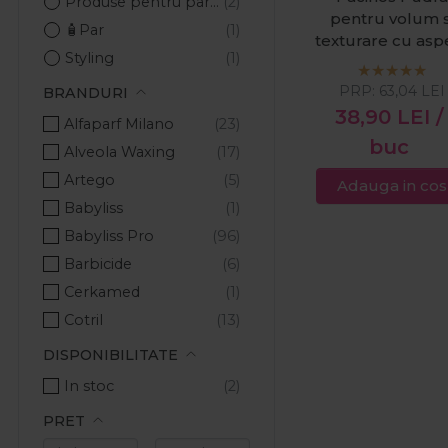
Produse pentru par barbati
pentru volum s
🧴Par
texturare cu asp
Styling
mat 30g
PRP:
63,04
LEI
BRANDURI
38,90
LEI
/
Alfaparf Milano
buc
Alveola Waxing
Artego
Adauga in cos
Babyliss
Babyliss Pro
Barbicide
Cerkamed
Cotril
Crazy Color
DISPONIBILITATE
Cupio
In stoc
Denman
PRET
Derby