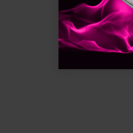
Macon Meerescosmetic
Milkshake
MRD PRO
Nika
Nippes
NishMan
Novicide
OCC Switzerland
Olaplex
Olivia Garden
Pacinos
Paul Mitchell
Pinx
Prima
Pro Echipamente
Procosmetic