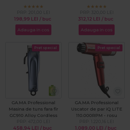
GI1517
GI2080
PRP:
201,00
LEI
PRP:
320,00
LEI
198,99
LEI
/ buc
312,12
LEI
/ buc
Adauga in cos
Adauga in cos
Pret special
Pret special
GA.MA Professional
GA.MA Professional
Masina de tuns fara fir
Uscator de par iQ LITE
GC910 Alloy Cordless
110.000RPM - rosu
PRP:
472,00
LEI
PRP:
1.220,16
LEI
458,94
LEI
/ buc
1.089,00
LEI
/ buc