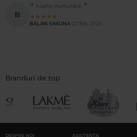
Prima
Foarte mulțumită!
Pro Echipamente
B
Procosmetic
BALAN SIMONA
02 feb. 2026
Promed
PureDerm
RefectoCil
Renée Blanche
Ribells
Roial
Branduri de top
RomDezimed Production
Ronney Professional
Rovra
Schulke
Schwarzkopf Professional
SD Biosensor
Sibel
DESPRE NOI
ASISTENTA