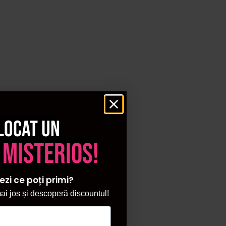
locat un
 misterios!
ezi ce poți primi?
i jos și descoperă discountul!