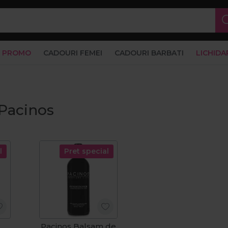
PROMO
CADOURI FEMEI
CADOURI BARBATI
LICHIDA
Pacinos
l
Pret special
Pacinos Balsam de