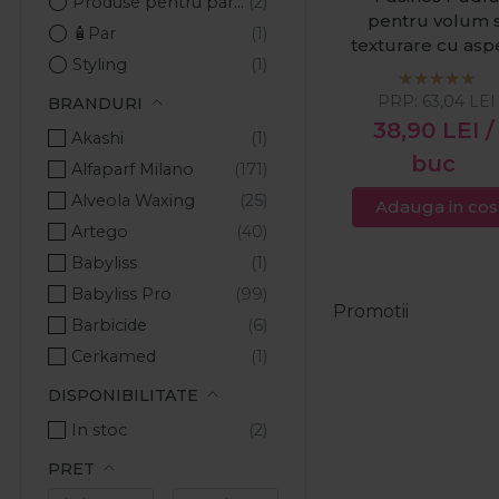
Produse pentru par barbati
pentru volum s
🧴Par
texturare cu asp
Styling
mat 30g
PRP:
63,04
LEI
BRANDURI
38,90
LEI
/
Akashi
buc
Alfaparf Milano
Alveola Waxing
Adauga in cos
Artego
Babyliss
Babyliss Pro
Promotii
Barbicide
Cerkamed
Cotril
DISPONIBILITATE
Crazy Color
In stoc
Cupio
PRET
Denman