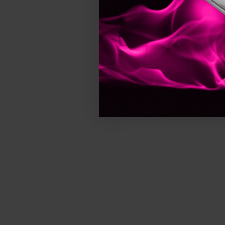
Londa Professional
Long Lashes
Macon Meerescosmetic
MCCM
Milkshake
MRD PRO
Nika
Nippes
NishMan
Novicide
OCC Switzerland
Olaplex
Olivia Garden
Pacinos
Paul Mitchell
Pinx