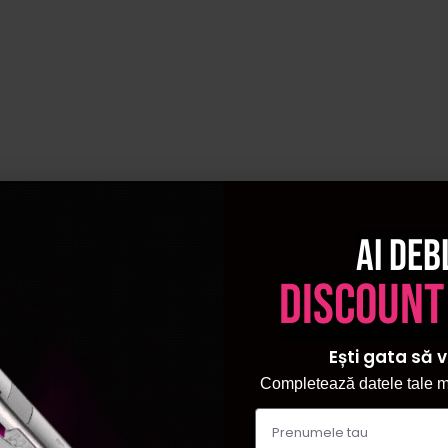
Ai deb
discount
Ești gata să v
Completează datele tale ma