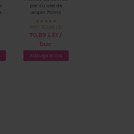
i
par cu ulei de
ect
argan 750ml
PRP:
102,69
LEI
70,89
LEI
/
buc
Adauga in cos