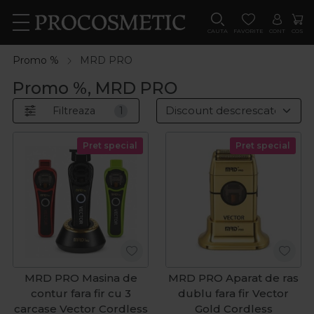
CAUTA
FAVORITE
CONT
COS
Promo %
MRD PRO
Promo %, MRD PRO
Filtreaza
1
Pret special
Pret special
MRD PRO Masina de
MRD PRO Aparat de ras
contur fara fir cu 3
dublu fara fir Vector
carcase Vector Cordless
Gold Cordless