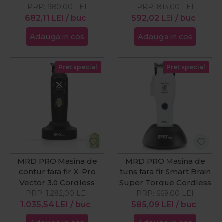
PRP:
980,00
LEI
PRP:
813,00
LEI
682,11
LEI
/ buc
592,02
LEI
/ buc
Adauga in cos
Adauga in cos
Pret special
Pret special
MRD PRO Masina de
MRD PRO Masina de
contur fara fir X-Pro
tuns fara fir Smart Brain
Vector 3.0 Cordless
Super Torque Cordless
PRP:
1.282,00
LEI
PRP:
669,00
LEI
1.035,54
LEI
/ buc
585,09
LEI
/ buc