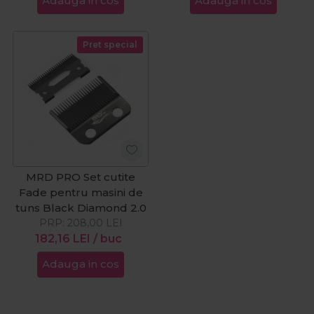
Adauga in cos
Adauga in cos
Pret special
MRD PRO Set cutite
Fade pentru masini de
tuns Black Diamond 2.0
PRP:
208,00
LEI
182,16
LEI
/ buc
Adauga in cos