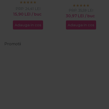
Edge 100buc
PRP:
24,41
LEI
PRP:
35,59
LEI
15,90
LEI
/ buc
30,97
LEI
/ buc
Adauga in cos
Adauga in cos
Promotii