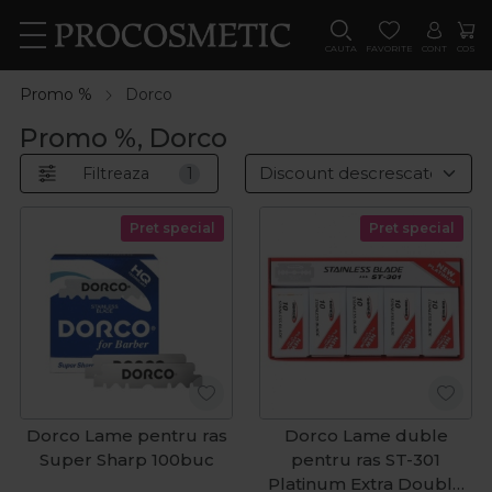
CAUTA
FAVORITE
CONT
COS
Promo %
Dorco
Promo %, Dorco
Filtreaza
1
Pret special
Pret special
Dorco Lame pentru ras
Dorco Lame duble
Super Sharp 100buc
pentru ras ST-301
Platinum Extra Double