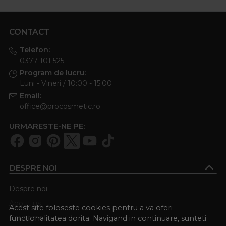
CONTACT
Telefon:
0377 101 525
Program de lucru:
Luni - Vineri / 10:00 - 15:00
Email:
office@procosmetic.ro
URMARESTE-NE PE:
DESPRE NOI
Despre noi
About us
Acest site foloseste cookies pentru a va oferi
Chi siamo
functionalitatea dorita. Navigand in continuare, sunteti