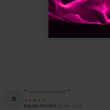
contactului direct 
sunt disponibile gu
3. Care sunt a
Prosoapele din harti
utilizare. Sunt potr
de contaminare intr
4. Cum se inde
Pentru curatarea p
de utilizat in timpu
include servetele 
5. Cum aleg pr
Alegerea se face in
Foarte mulțumită!
recomandate gulerel
B
procedurile care n
BALAN SIMONA
02 feb. 2026
bucati din set pent