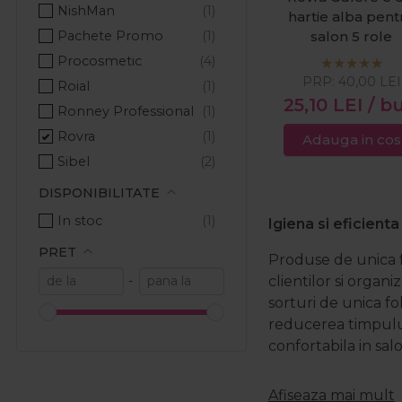
NishMan
hartie alba pent
Pachete Promo
salon 5 role
Procosmetic
PRP:
40,00
LEI
Roial
25,10
LEI
/ b
Ronney Professional
Rovra
Adauga in cos
Sibel
DISPONIBILITATE
In stoc
Igiena si eficienta
PRET
Produse de unica f
clientilor si organi
-
sorturi de unica f
reducerea timpului 
confortabila in salo
Produse consu
Afiseaza mai mult