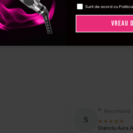
cu firele de par, umezeala sau produsele de styling si pot
Sunt de acord cu Politica
lere profesionale de la NishMan, Rovra si Cupio.
vantajele prosoapelor de unica folosinta pe
VREAU 
e de unica folosinta sunt practice, igienice si elimina nece
ivite pentru coafor, frizerie si servicii cosmetice, contribui
e clienti. In aceasta categorie se gasesc inclusiv prosoa
parteaza rapid petele de vopsea de pe piel
etelor de vopsea se pot folosi servetele profesionale s
l sau imediat dupa serviciul de colorare si ajuta la curatar
Sibel Turbo Touch si Framar Kolor Killer Wipes.
odusele de unica folosinta potrivite pentru c
 functie de tipul serviciilor oferite, frecventa programari
Recomand
e de hartie si pelerinele, pentru vopsire sunt utile sort
S
ecesita stergere rapida sunt potrivite prosoapele din har
Stanciu Aura 
ru a alege varianta potrivita ritmului de lucru al salonulu