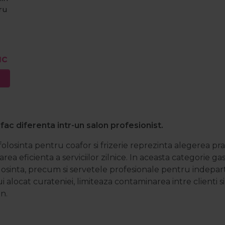
ru
uc
 fac diferenta intr-un salon profesionist.
olosinta pentru coafor si frizerie reprezinta alegerea pr
zarea eficienta a serviciilor zilnice. In aceasta categorie g
olosinta, precum si servetele profesionale pentru indepa
alocat curateniei, limiteaza contaminarea intre clienti si
n.
mabile profesionale pentru salon