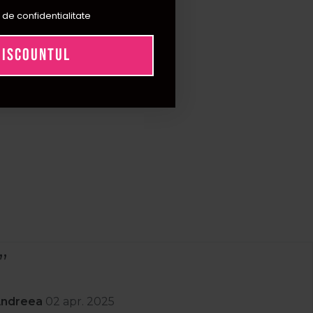
 fi schimbate rapid dupa fiecare client. In categorie
 de confidentialitate
ntru salon?
DISCOUNTUL
sitatea spalarii si uscarii textilelor dupa fiecare
nd la eficientizarea activitatii si la reducerea riscului
pe gofrate Roial de 45 x 80 cm.
e?
pecial concepute pentru acest scop. Acestea sunt usor
ea pielii fara a intrerupe activitatea din salon. Selectia
oafor si frizerie?
lor si consumul zilnic al salonului. Pentru tuns sunt
urile si servetelele pentru pete, iar pentru
tie. Verifica dimensiunea, materialul si numarul de
Andreea
02 apr. 2025
i. ✂️