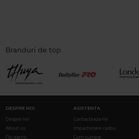
Branduri de top
DESPRE NOI
ASISTENTA
Despre noi
Contacteaza-ne
About us
Impachetare cadou
Chi siamo
Cum cumpar