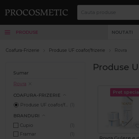
PRODUSE
NOUTATI
Coafura-Frizerie
Produse UF coafor/frizerie
Rovra
Produse UF
Sumar
Rovra
Pret specia
COAFURA-FRIZERIE
Produse UF coafor/frizerie
BRANDURI
Cupio
Framar
Rovra Gulere e d