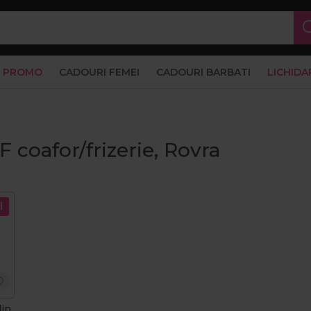
PROMO
CADOURI FEMEI
CADOURI BARBATI
LICHIDA
 coafor/frizerie, Rovra
l
in