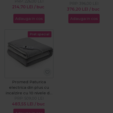
PRP:
226,00
LEI
PRP:
396,00
LEI
214,70
LEI
/ buc
376,20
LEI
/ buc
Adauga in cos
Adauga in cos
Pret special
Promed Paturica
electrica din plus cu
incalzire cu 10 nivele de
temperatura Sherpa
PRP:
509,00
LEI
483,55
XXL
LEI
/ buc