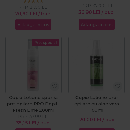
PRP:
37,00
LEI
PRP:
21,00
LEI
36,90
LEI
/ buc
20,90
LEI
/ buc
Adauga in cos
Adauga in cos
Pret special
Cupio Lotiune spuma
Cupio Lotiune pre-
pre-epilare PRO Depil -
epilare cu aloe vera
Fresh Lime 200ml
100ml
PRP:
37,00
LEI
20,00
LEI
/ buc
35,15
LEI
/ buc