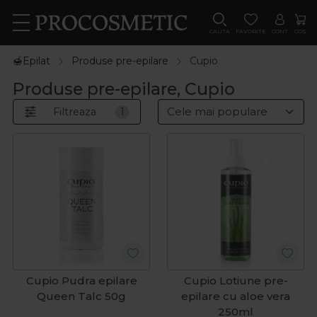
CAUTA
FAVORITE
CONT
COS
🍯Epilat
Produse pre-epilare
Cupio
Produse pre-epilare, Cupio
Filtreaza
1
Cupio Pudra epilare
Cupio Lotiune pre-
Queen Talc 50g
epilare cu aloe vera
250ml