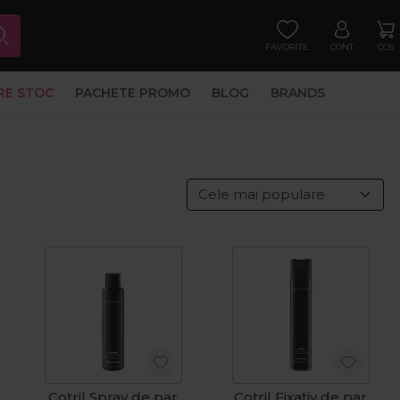
FAVORITE
CONT
COS
RE STOC
PACHETE PROMO
BLOG
BRANDS
Cotril Spray de par
Cotril Fixativ de par