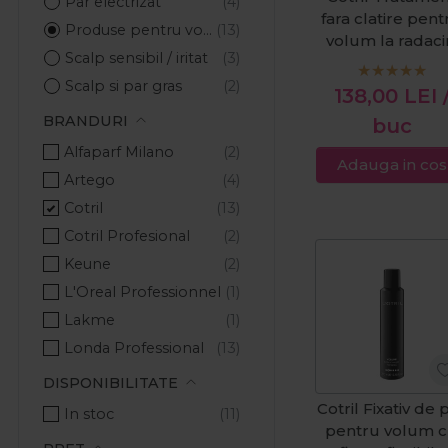
Par electrizat
fara clatire pent
Produse pentru volum
volum la radaci
Scalp sensibil / iritat
Volume 200m
Scalp si par gras
138,00
LEI
Anti-matreata
BRANDURI
buc
Protectie UV pentru par
Alfaparf Milano
Adauga in cos
Artego
Cotril
Cotril Profesional
Keune
L'Oreal Professionnel
Lakme
Londa Professional
Pachete Promo
DISPONIBILITATE
Schwarzkopf Professional
Cotril Fixativ de 
In stoc
pentru volum 
Wella Professionals