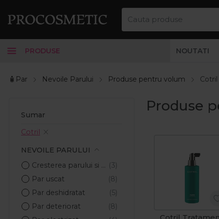
PRODUSE
NOUTATI
🧴Par
Nevoile Parului
Produse pentru volum
Cotril
Produse pe
Sumar
Cotril
NEVOILE PARULUI
Cresterea parului si anticadere
Par uscat
Par deshidratat
Par deteriorat
Cotril Tratame