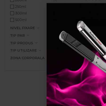
Moliciune
112,00
LEI
/
250ml
Netezire
buc
300ml
Par matasos
500ml
Adauga in cos
Par moale
NIVEL FIXARE
Prospetime
TIP PAR
Stralucire
TIP PRODUS
Texturare
TIP UTILIZARE
Vitalitate
Volum
ZONA CORPORALA