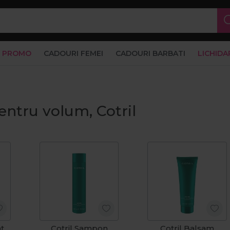
PROMO
CADOURI FEMEI
CADOURI BARBATI
LICHIDA
ntru volum, Cotril
nt
Cotril Sampon
Cotril Balsam