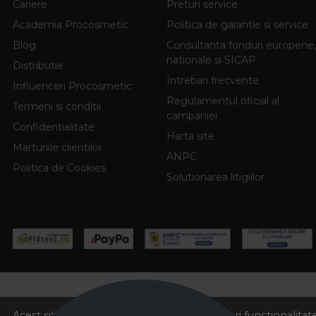
Cariere
Preturi service
Academia Procosmetic
Politica de garantie si service
Blog
Consultanta fonduri europene,
nationale si SICAP
Distributie
Intrebari frecvente
Influenceri Procosmetic
Regulamentul oficial al
Termeni si conditii
campaniei
Confidentialitate
Harta site
Marturiile clientilor
ANPC
Politica de Cookies
Solutionarea litigiilor
Acest site foloseste cookies pentru a va oferi functionalita