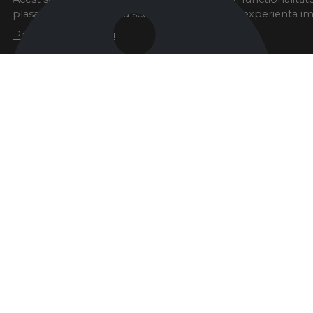
plasarea de cookies, cu scopul de a va oferi o experienta i
Preferinte cookie-uri
There was an error initializing the chat component
Dismiss