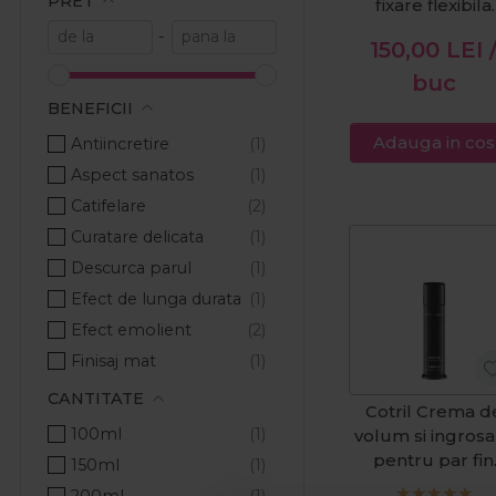
PRET
fixare flexibila
Volume 250m
-
150,00
LEI
buc
BENEFICII
Adauga in cos
Antiincretire
Aspect sanatos
Catifelare
Curatare delicata
Descurca parul
Efect de lunga durata
Efect emolient
Finisaj mat
Fixare
CANTITATE
Cotril Crema d
Grosime
100ml
volum si ingrosa
Hidratare
pentru par fin
150ml
Untitled 100m
Hranire
200ml