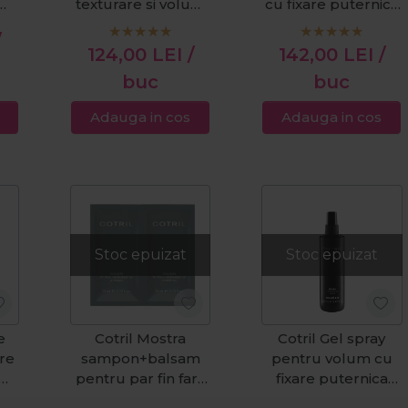
texturare si volum
cu fixare puternica
l
Splash 150ml
Extra Volume
/
250ml
124,00
LEI
/
142,00
LEI
/
buc
buc
Adauga in cos
Adauga in cos
Stoc epuizat
Stoc epuizat
e
Cotril Mostra
Cotril Gel spray
re
sampon+balsam
pentru volum cu
pentru par fin fara
fixare puternica
l
volum Volume
Gellac 250ml