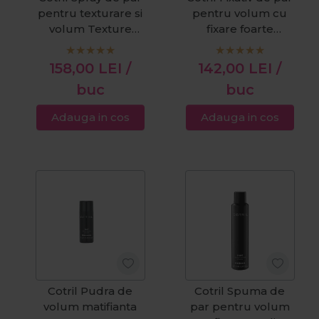
pentru texturare si
pentru volum cu
volum Texture
fixare foarte
250ml
puternica Gale
500ml
158,00
LEI
/
142,00
LEI
/
buc
buc
Adauga in cos
Adauga in cos
Cotril Pudra de
Cotril Spuma de
volum matifianta
par pentru volum