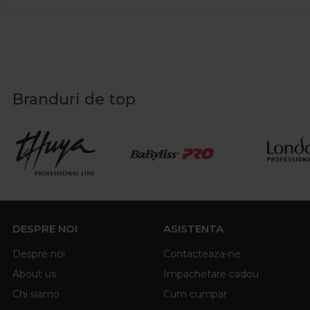
Branduri de top
DESPRE NOI
ASISTENTA
Despre noi
Contacteaza-ne
About us
Impachetare cadou
Chi siamo
Cum cumpar