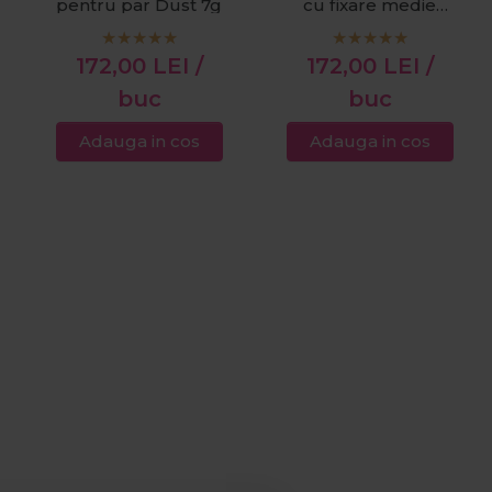
pentru par Dust 7g
cu fixare medie
Shape 250ml
172,00
LEI
/
172,00
LEI
/
buc
buc
Adauga in cos
Adauga in cos