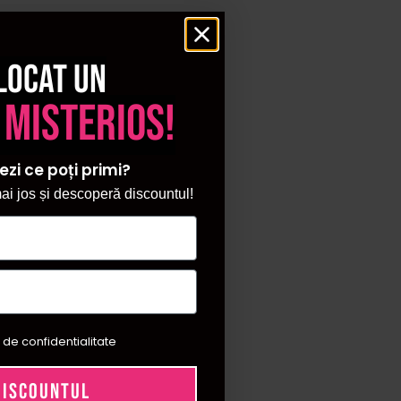
locat un
 misterios!
ezi ce poți primi?
i jos și descoperă discountul!
 de confidentialitate
DISCOUNTUL