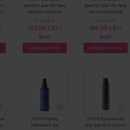
ru
pentru par fin fara
pentru par fin fara
ni
volum Volume
volum Volume
l
300ml
250ml
/
122,00
LEI
/
154,00
LEI
/
buc
buc
Adauga in cos
Adauga in cos
par
Cotril Spray
Cotril Spuma de
cu
hidratant de
par pentru volum