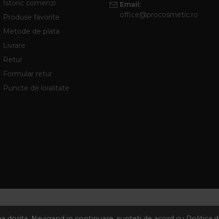
Istoric comenzi
Email:
office@procosmetic.ro
Produse favorite
Metode de plata
Livrare
Retur
Formular retur
Puncte de loialitate
tea dorita. Navigand in continuare, sunteti de acord cu
Politica 