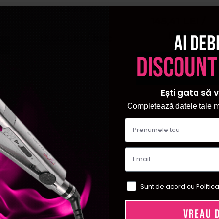
20ml
145,41
LEI
/
buc
Ai deb
13,00
LEI
/ buc
discount
Ești gata să v
Completează datele tale ma
Sunt de acord cu Politica
VREAU 