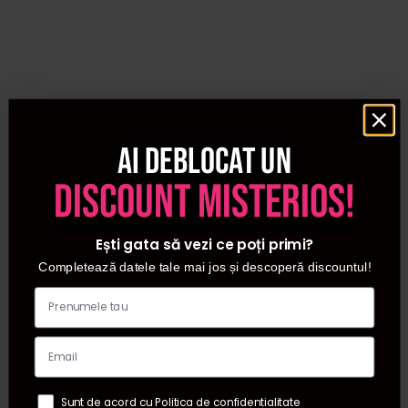
precum caderea parului, matreata sau scalp gras, tocmai
de aceea alegerea produselor de ingrijire trebuie facuta in
functie de problemele si nevoile parului tau. Pentru un
scalp cu matreata, alege produse anti-matreata si
foloseste cat mai putine produse de styling pentru a nu
accentua aceasta problema. In cazul unui par tern, uscat,
pe langa un sampon special pentru par uscat, ai nevoie
Ai deblocat un
de balsam pentru par pentru a-l hidrata si a-l hrani. De
discount misterios!
asemenea poti folosi fie ceara fie pomada pentru par
pentru a-i oferi stralucire. Pentru scalpul gras iti
recomandam un sampon revigorant si folosirea unei pudre
Ești gata să vezi ce poți primi?
pentru volum ce va absorbi excesul de sebum.
Completează datele tale mai jos și descoperă discountul!
Sunt de acord cu Politica de confidentialitate