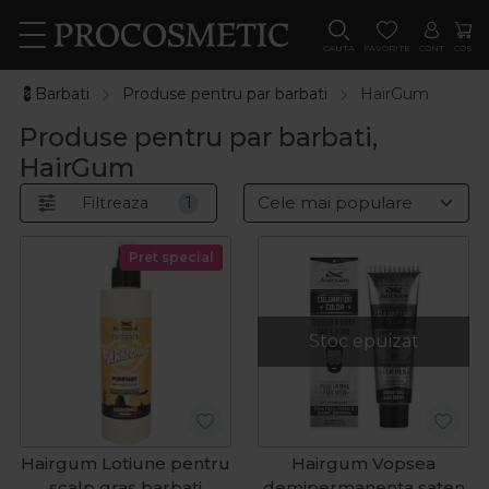
CAUTA
FAVORITE
CONT
COS
💈Barbati
Produse pentru par barbati
HairGum
Produse pentru par barbati,
HairGum
Filtreaza
1
Pret special
Stoc epuizat
Hairgum Lotiune pentru
Hairgum Vopsea
scalp gras barbati
demipermanenta saten