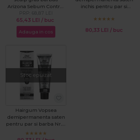
Arizona Sebum Control
inchis pentru par si
PRP:
200ml
68,87
LEI
barba Nr. 3 Dark Brown
65,43
LEI
/ buc
60g
80,33
LEI
/ buc
Adauga in cos
Stoc epuizat
Hairgum Vopsea
demipermanenta saten
pentru par si barba Nr. 4
Brown 60g