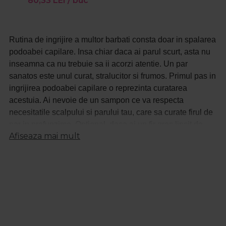
80,33
LEI
/ buc
Rutina de ingrijire a multor barbati consta doar in spalarea
podoabei capilare. Insa chiar daca ai parul scurt, asta nu
inseamna ca nu trebuie sa ii acorzi atentie. Un par
sanatos este unul curat, stralucitor si frumos. Primul pas in
ingrijirea podoabei capilare o reprezinta curatarea
acestuia. Ai nevoie de un sampon ce va respecta
necesitatile scalpului si parului tau, care sa curate firul de
par in profunzime. Optional, daca ai un fir gros lipsit de
Afiseaza mai mult
stralucire, poti folosi si balsam. Pentru stilizarea parului pe
www.procosmetic.ro ai la dispozitie o gama variata de
produse de la ceara de par, fixativ, spuma sau gel pentru
par. Acestea te vor ajuta sa obtii coafura perfecta sau sa
domolesti firele rebele pentru a crea un look perfect finisat.
Foloseste produse profesionale ce nu deterioreaza si nu
ataca firul de par pentru a obtine cele mai bune rezultate.
Si barbatii se confrunta cu diverse probleme ale scalpului