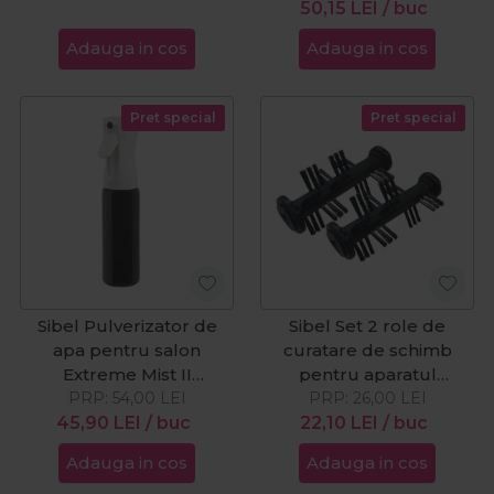
50,15
LEI
/ buc
Adauga in cos
Adauga in cos
Pret special
Pret special
Sibel Pulverizator de
Sibel Set 2 role de
apa pentru salon
curatare de schimb
Extreme Mist II
pentru aparatul
Black/White 300ml
PRP:
54,00
LEI
PRP:
Steam&Clean
26,00
LEI
45,90
LEI
/ buc
22,10
LEI
/ buc
Adauga in cos
Adauga in cos