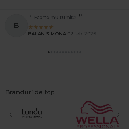
Recomand
S
Stanciu Aura Andreea
02 apr. 202
Branduri de top