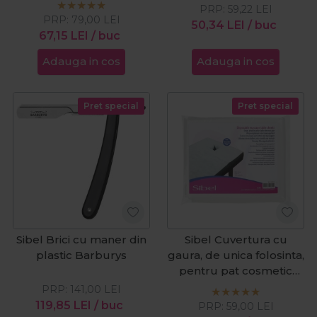
PRP:
59,22
LEI
PRP:
79,00
LEI
50,34
LEI
/ buc
67,15
LEI
/ buc
Adauga in cos
Adauga in cos
Pret special
Pret special
Sibel Brici cu maner din
Sibel Cuvertura cu
plastic Barburys
gaura, de unica folosinta,
pentru pat cosmetic
10buc/set
PRP:
141,00
LEI
119,85
LEI
/ buc
PRP:
59,00
LEI