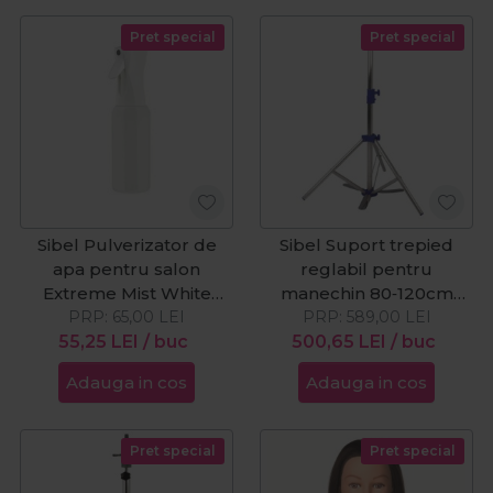
Pret special
Pret special
Sibel Pulverizator de
Sibel Suport trepied
apa pentru salon
reglabil pentru
Extreme Mist White
manechin 80‑120cm
PRP:
500ml
65,00
LEI
PRP:
Stand By Me
589,00
LEI
55,25
LEI
/ buc
500,65
LEI
/ buc
Adauga in cos
Adauga in cos
Pret special
Pret special