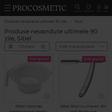
CAUTA
FAVORITE
CONT
COS
Produse nevandute ultimele 90 zile
Sibel
Produse nevandute ultimele 90
zile, Sibel
Filtreaza
1
Pret special
Pret special
Sibel Vazonas
Sibel Brici cu maner din
antiderapant pentru
otel Barburys