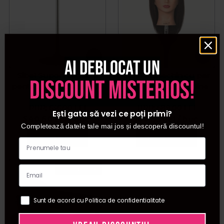
Ai deblocat un
Sibel Suport reglabil
Sibel Manechin cu par
discount misterios!
pentru manechin Stabi-
natural castaniu Aline
Foot
20-40cm
PRP:
636,00
LEI
PRP:
589,00
LEI
Ești gata să vezi ce poți primi?
540,60
LEI
/ buc
500,65
LEI
/ buc
Completează datele tale mai jos și descoperă discountul!
Adauga in cos
Adauga in cos
Pret special
Sunt de acord cu Politica de confidentialitate