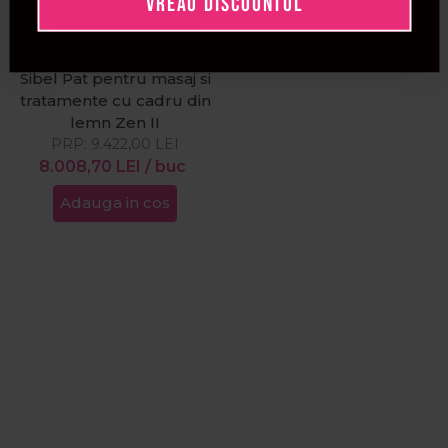
VREAU DISCOUNTUL
Sibel Pat pentru masaj si
tratamente cu cadru din
lemn Zen II
PRP:
9.422,00
LEI
8.008,70
LEI
/ buc
Adauga in cos