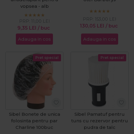
vopsea - alb
PRP:
153,00
LEI
PRP:
11,00
LEI
130,05
LEI
/ buc
9,35
LEI
/ buc
Adauga in cos
Adauga in cos
Pret special
Pret special
Sibel Bonete de unica
Sibel Pamatuf pentru
folosinta pentru par
tuns cu rezervor pentru
Charline 100buc
pudra de talc