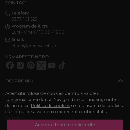
CONTACT
Telefon:
0377 101 525
Program de lucru:
Luni - Vineri / 10:00 - 15:00
Email:
office@procosmetic.ro
URMARESTE-NE PE:
DESPRE NOI
Despre noi
Acest site foloseste cookies pentru a va oferi
functionalitatea dorita. Navigand in continuare, sunteti
About us
de acord cu
Politica de cookies
si cu plasarea de cookies,
Chi siamo
cu scopul de a va oferi o experienta imbunatatita.
Cariere
Accepta toate cookie-urile
Academia Procosmetic