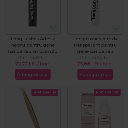
Long Lashes Adeziv
Long Lashes Adeziv
negru pentru gene
transparent pentru
banda sau smocuri 3g
gene banda sau
PRP:
23,39
LEI
PRP:
smocuri 3g
24,90
LEI
22,22
LEI
/ buc
23,66
LEI
/ buc
Adauga in cos
Adauga in cos
Pret special
Pret special