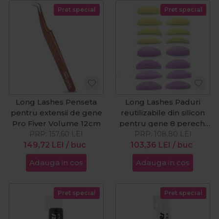
Pret special
Pret special
Long Lashes Penseta
Long Lashes Paduri
pentru extensii de gene
reutilizabile din silicon
Pro Fiver Volume 12cm
pentru gene 8 perechi
PRP:
157,60
LEI
PRP:
108,80
S-XL
LEI
149,72
LEI
/ buc
103,36
LEI
/ buc
Adauga in cos
Adauga in cos
Pret special
Pret special