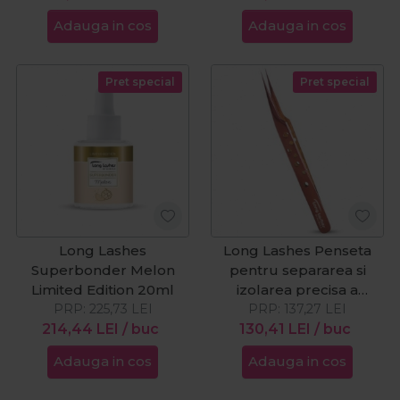
Adauga in cos
Adauga in cos
Pret special
Pret special
Long Lashes
Long Lashes Penseta
Superbonder Melon
pentru separarea si
Limited Edition 20ml
izolarea precisa a
PRP:
225,73
LEI
PRP:
genelor 13cm
137,27
LEI
214,44
LEI
/ buc
130,41
LEI
/ buc
Adauga in cos
Adauga in cos