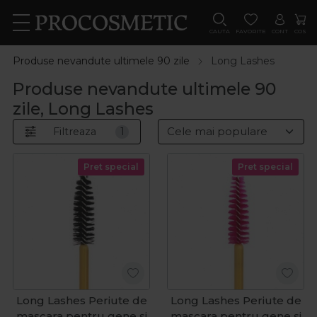
CAUTA
FAVORITE
CONT
COS
Produse nevandute ultimele 90 zile
Long Lashes
Produse nevandute ultimele 90
zile, Long Lashes
Filtreaza
1
Pret special
Pret special
Long Lashes Periute de
Long Lashes Periute de
mascara pentru gene si
mascara pentru gene si