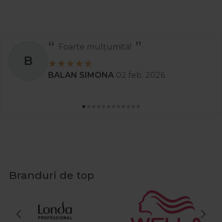
Recomand
S
26
Stanciu Aura Andreea
02
Branduri de top