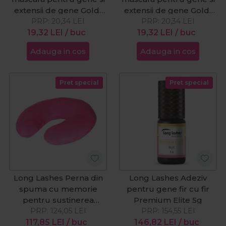
extensii de gene Gold-
extensii de gene Gold-
PRP:
Black 25buc
20,34
LEI
PRP:
Red 25buc
20,34
LEI
19,32
LEI
/ buc
19,32
LEI
/ buc
Adauga in cos
Adauga in cos
Pret special
Pret special
Long Lashes Perna din
Long Lashes Adeziv
spuma cu memorie
pentru gene fir cu fir
pentru sustinerea
Premium Elite 5g
PRP:
gatului
124,05
LEI
PRP:
154,55
LEI
117,85
LEI
/ buc
146,82
LEI
/ buc