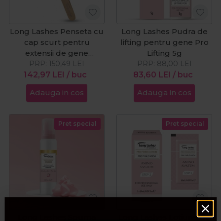
Long Lashes Penseta cu
Long Lashes Pudra de
cap scurt pentru
lifting pentru gene Pro
extensii de gene
Lifting 5g
Diamond Dust 11.5cm
PRP:
150,49
LEI
PRP:
88,00
LEI
142,97
LEI
/ buc
83,60
LEI
/ buc
Adauga in cos
Adauga in cos
Pret special
Pret special
Long Lashes Spuma
Long Lashes Lotiune de