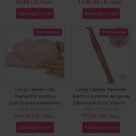
97,85
LEI
/ buc
1.426,90
LEI
/ buc
Adauga in cos
Adauga in cos
Pret special
Pret special
Long Lashes Cap
Long Lashes Penseta
manechin pentru
pentru extensii de gene
practicarea extensiilor
Diamond Dust Volume
PRP:
de gene
157,60
LEI
PRP:
11.5cm
187,09
LEI
149,72
LEI
/ buc
177,74
LEI
/ buc
Adauga in cos
Adauga in cos