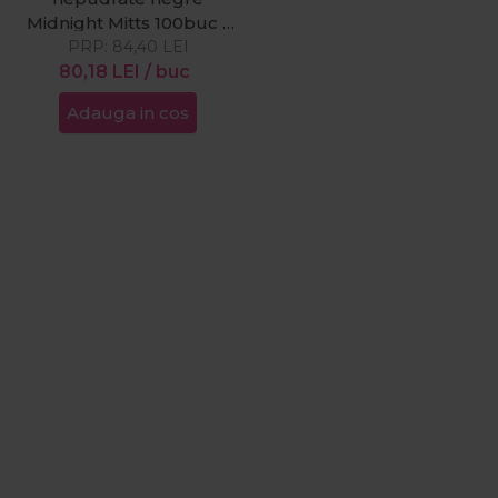
Midnight Mitts 100buc -
PRP:
84,40
S
LEI
80,18
LEI
/ buc
Adauga in cos