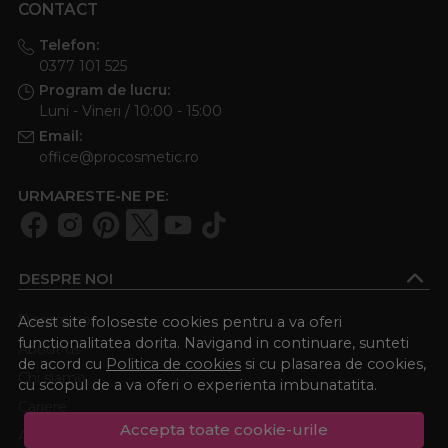
CONTACT
Telefon:
0377 101 525
Program de lucru:
Luni - Vineri / 10:00 - 15:00
Email:
office@procosmetic.ro
URMARESTE-NE PE:
DESPRE NOI
Despre noi
Acest site foloseste cookies pentru a va oferi
functionalitatea dorita. Navigand in continuare, sunteti
About us
de acord cu
Politica de cookies
si cu plasarea de cookies,
Chi siamo
cu scopul de a va oferi o experienta imbunatatita.
Cariere
Accepta toate cookie-urile
Academia Procosmetic