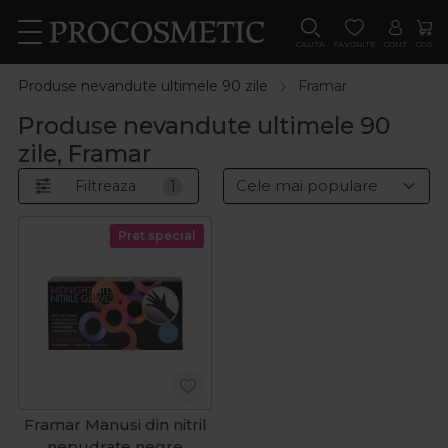
CAUTA
FAVORITE
CONT
COS
Produse nevandute ultimele 90 zile
Framar
Produse nevandute ultimele 90
zile, Framar
Filtreaza
1
Pret special
Framar Manusi din nitril
nepudrate negre