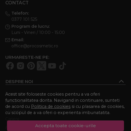
CONTACT
Telefon:
0377 101 525
Program de lucru:
Luni - Vineri / 10:00 - 15:00
Email:
office@procosmetic.ro
URMARESTE-NE PE:
DESPRE NOI
Despre noi
Acest site foloseste cookies pentru a va oferi
functionalitatea dorita. Navigand in continuare, sunteti
About us
de acord cu
Politica de cookies
si cu plasarea de cookies,
Chi siamo
cu scopul de a va oferi o experienta imbunatatita.
Cariere
Accepta toate cookie-urile
Academia Procosmetic